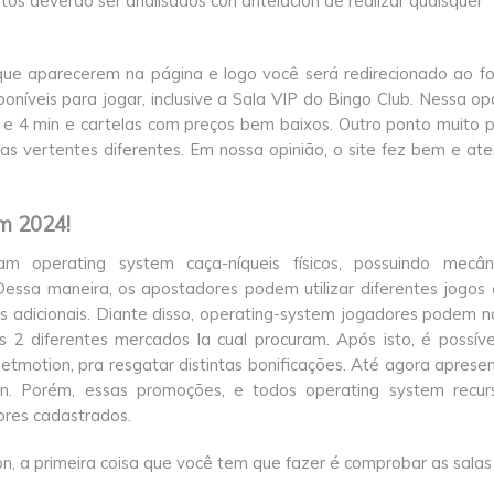
os deverão ser analisados con antelacion de realizar quaisquer
que aparecerem na página e logo você será redirecionado ao f
níveis para jogar, inclusive a Sala VIP do Bingo Club. Nessa op
e 4 min e cartelas com preços bem baixos. Outro ponto muito p
as vertentes diferentes. Em nossa opinião, o site fez bem e at
m 2024!
m operating system caça-níqueis físicos, possuindo mecân
 Dessa maneira, os apostadores podem utilizar diferentes jogo
os adicionais. Diante disso, operating-system jogadores podem 
s 2 diferentes mercados la cual procuram. Após isto, é possíve
etmotion, pra resgatar distintas bonificações. Até agora apres
ion. Porém, essas promoções, e todos operating system recur
res cadastrados.
n, a primeira coisa que você tem que fazer é comprobar as salas