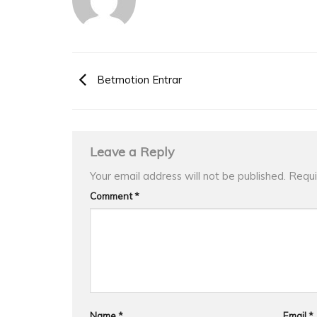
Betmotion Entrar
Leave a Reply
Your email address will not be published.
Requi
Comment
*
Name
*
Email
*