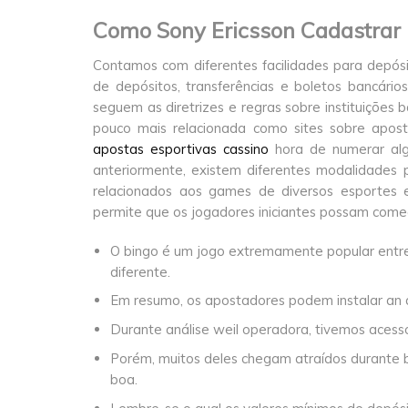
Como Sony Ericsson Cadastrar
Contamos com diferentes facilidades para depósito
de depósitos, transferências e boletos bancário
seguem as diretrizes e regras sobre instituições
pouco mais relacionada como sites sobre apos
apostas esportivas cassino
hora de numerar alg
anteriormente, existem diferentes modalidades p
relacionados aos games de diversos esportes e
permite que os jogadores iniciantes possam começ
O bingo é um jogo extremamente popular entre
diferente.
Em resumo, os apostadores podem instalar an ap
Durante análise weil operadora, tivemos acess
Porém, muitos deles chegam atraídos durante 
boa.