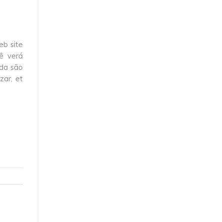
eb site
cê verá
ada são
zar, et
.