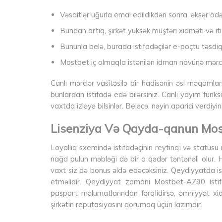
Vəsaitlər uğurla emal edildikdən sonra, əksər öd
Bundan artıq, şirkət yüksək müştəri xidməti və iti 
Bununla belə, burada istifadəçilər e-poçtu təsdiq
Mostbet iç olmaqla istənilən idman növünə mərc e
Canlı mərclər vasitəsilə bir hadisənin əsl məqamla
bunlardan istifadə edə bilərsiniz. Canlı yayım funks
vaxtda izləyə bilsinlər. Beləcə, nəyin aparici verdiyi
Lisenziya Və Qayda-qanun Mos
Loyallıq sxemində istifadəçinin reytinqi və statusu
nağd pulun məbləği də bir o qədər təntənəli olur.
vaxt siz də bonus əldə edəcəksiniz. Qeydiyyatda isti
etməlidir. Qeydiyyat zamanı Mostbet-AZ90 istifa
pasport məlumatlarından fərqlidirsə, əmniyyət xidmə
şirkətin reputasiyasını qorumaq üçün lazımdır.