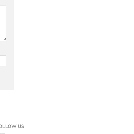
OLLOW US