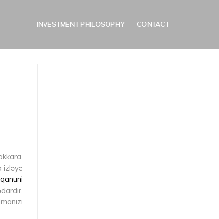
INVESTMENT PHILOSOPHY
CONTACT
akkara,
a izləyə
qanuni
dardır,
lmanızı