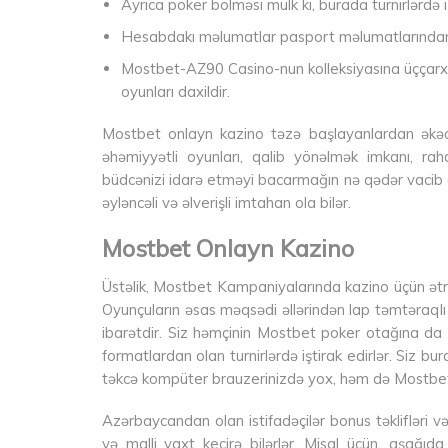
Ayrıca poker bölməsi mülk ki, burada turnirlərd
Hesabdakı məlumatlar pasport məlumatlarından fərq
Mostbet-AZ90 Casino-nun kolleksiyasına üççarxlı
oyunları daxildir.
Mostbet onlayn kazino təzə başlayanlardan əkəc 
əhəmiyyətli oyunları, qalib yönəlmək imkanı, raha
büdcənizi idarə etməyi bacarmağın nə qədər vacib ol
əyləncəli və əlverişli imtahan ola bilər.
Mostbet Onlayn Kazino
Üstəlik, Mostbet Kampaniyalarında kazino üçün ətrafl
Oyunçuların əsas məqsədi əllərindən lap təmtəraql
ibarətdir. Siz həmçinin Mostbet poker otağına da q
formatlardan olan turnirlərdə iştirak edirlər. Siz 
təkcə kompüter brauzerinizdə yox, həm də Mostbet M
Azərbaycandan olan istifadəçilər bonus təkliflər
və malli vaxt keçirə bilərlər. Misal üçün, aşağı