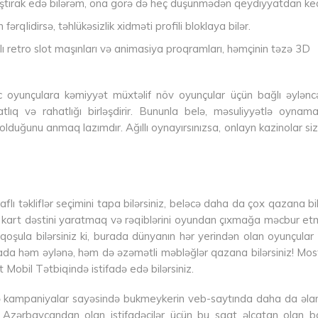
ə iştirak edə bilərəm, ona görə də heç düşünmədən qeydiyyatdan ke
lidirsə, təhlükəsizlik xidməti profili bloklaya bilər.
 retro slot maşınları və animasiya proqramları, həmçinin təzə 3D
oyunçulara kəmiyyət müxtəlif növ oyunçular üçün bağlı əyləncə
tlıq və rahatlığı birləşdirir. Bununla belə, məsuliyyətlə oynam
duğunu anmaq lazımdır. Ağıllı oynayırsınızsa, onlayn kazinolar siz
ı təkliflər seçimini tapa bilərsiniz, beləcə daha da çox qazana bilə
ı kart dəstini yaratmaq və rəqiblərini oyundan çıxmağa məcbur e
oşula bilərsiniz ki, burada dünyanın hər yerindən olan oyunçular 
burada həm əylənə, həm də əzəmətli məbləğlər qazana bilərsiniz! Mos
obil Tətbiqində istifadə edə bilərsiniz.
i və kampaniyalar sayəsində bukmeykerin veb-saytında daha da əl
da Azərbaycandan olan istifadəçilər üçün bu saat əlçatan olan b