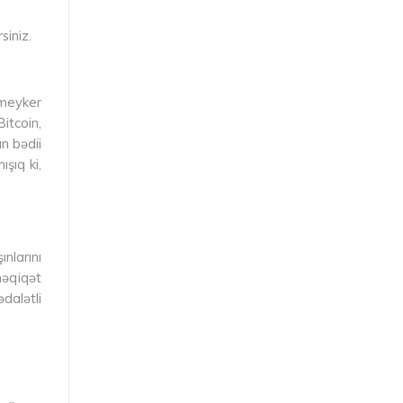
siniz.
kmeyker
itcoin,
ın bədii
şıq ki,
nlarını
həqiqət
dalətli
n