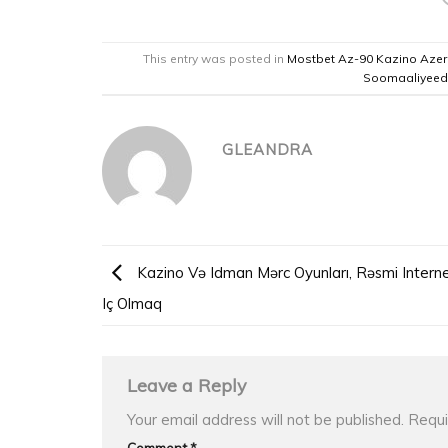
This entry was posted in
Mostbet Az-90 Kazino Azer
Soomaaliyeed 
GLEANDRA
Kazino Və Idman Mərc Oyunları, Rəsmi Intern
Iç Olmaq
Leave a Reply
Your email address will not be published.
Requi