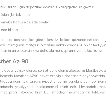
əniş üsulları üçün depozitlər adətən 15 dəqiqədən ən çəkmir.
ödənişlər təklif edir.
ləməklə bonus əldə edə bilərlər.
də bilərlər.
rını onlar baş verdikcə görə bilərsiniz, beləcə qazanan nəticəni s
iyası mərcçilərin matça iç olmasına imkan yaradır ki, onlar fəaliyyə
ni həmin an biləcəksiniz və daha əla mərc qərarını verə biləcəksiniz.
tbet Az-90
 nə qədər yüksək olarsa, şöhrət günü olan istifadəçinin Mostbet-dən
 Həmçinin Mostbet-AZ90 dəvət etdiyiniz dostlarınız qeydiyyatdan 
fadəçi adını, tülu tarixini, e-poçt ünvanını, parolunu və mobil nömr
dəçinin şəxsiyyətini təsdiqləməsini tələb edir. Hesabdakı məl
ti profili bloklaya bilər. Bu, istifadəçi məlumatlarının təhlükəsiz