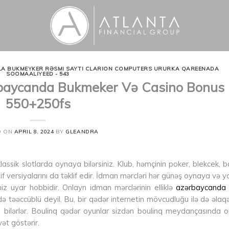
LA BUKMEYKER RƏSMI SAYTI CLARION COMPUTERS URURKA QAREENADA
SOOMAALIYEED - 543
rbaycanda Bukmeker Və Casino Bonus
550+250fs
D ON
APRIL 8, 2024
BY
GLEANDRA
lassik slotlarda oynaya bilərsiniz. Klub, həmçinin poker, blekcek, b
lif versiyalarını da təklif edir. İdman mərcləri hər günəş oynaya və y
iz uyar hobbidir. Onlayn idman mərclərinin elliklə
azərbaycanda 
 təəccüblü deyil. Bu, bir qədər internetin mövcudluğu ilə də əlaqə
 bilərlər. Boulinq qədər oyunlar sizdən boulinq meydançasında o
ət göstərir.