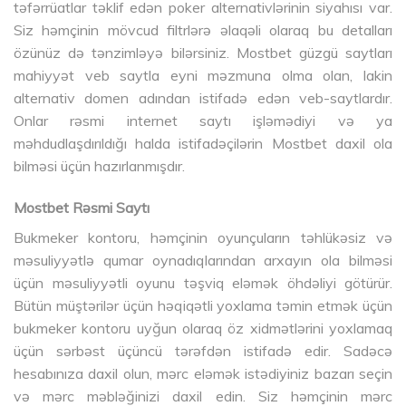
təfərrüatlar təklif edən poker alternativlərinin siyahısı var.
Siz həmçinin mövcud filtrlərə əlaqəli olaraq bu detalları
özünüz də tənzimləyə bilərsiniz. Mostbet güzgü saytları
mahiyyət veb saytla eyni məzmuna olma olan, lakin
alternativ domen adından istifadə edən veb-saytlardır.
Onlar rəsmi internet saytı işləmədiyi və ya
məhdudlaşdırıldığı halda istifadəçilərin Mostbet daxil ola
bilməsi üçün hazırlanmışdır.
Mostbet Rəsmi Saytı
Bukmeker kontoru, həmçinin oyunçuların təhlükəsiz və
məsuliyyətlə qumar oynadıqlarından arxayın ola bilməsi
üçün məsuliyyətli oyunu təşviq eləmək öhdəliyi götürür.
Bütün müştərilər üçün həqiqətli yoxlama təmin etmək üçün
bukmeker kontoru uyğun olaraq öz xidmətlərini yoxlamaq
üçün sərbəst üçüncü tərəfdən istifadə edir. Sadəcə
hesabınıza daxil olun, mərc eləmək istədiyiniz bazarı seçin
və mərc məbləğinizi daxil edin. Siz həmçinin mərc