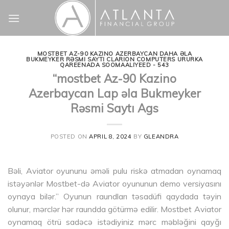
Skip
to
content
MOSTBET AZ-90 KAZINO AZERBAYCAN DAHA ƏLA
BUKMEYKER RƏSMI SAYTI CLARION COMPUTERS URURKA
QAREENADA SOOMAALIYEED - 543
“mostbet Az-90 Kazino
Azerbaycan Lap əla Bukmeyker
Rəsmi Saytı Ags
POSTED ON
APRIL 8, 2024
BY
GLEANDRA
Bəli, Aviator oyununu əməli pulu riskə atmadan oynamaq
istəyənlər Mostbet-də Aviator oyununun demo versiyasını
oynaya bilər.” Oyunun raundları təsadüfi qaydada təyin
olunur, mərclər hər raundda götürmə edilir. Mostbet Aviator
oynamaq ötrü sadəcə istədiyiniz mərc məbləğini qayğı