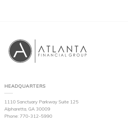
HEADQUARTERS
1110 Sanctuary Parkway Suite 125
Alpharetta, GA 30009
Phone: 770-312-5990