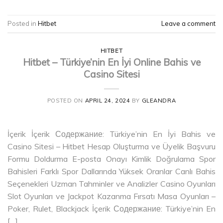
Posted in
Hitbet
Leave a comment
HITBET
Hitbet – Türkiye’nin En İyi Online Bahis ve
Casino Sitesi
POSTED ON
APRIL 24, 2024
BY
GLEANDRA
İçerik İçerik Содержание: Türkiye’nin En İyi Bahis ve
Casino Sitesi – Hitbet Hesap Oluşturma ve Üyelik Başvuru
Formu Doldurma E-posta Onayı Kimlik Doğrulama Spor
Bahisleri Farklı Spor Dallarında Yüksek Oranlar Canlı Bahis
Seçenekleri Uzman Tahminler ve Analizler Casino Oyunları
Slot Oyunları ve Jackpot Kazanma Fırsatı Masa Oyunları –
Poker, Rulet, Blackjack İçerik Содержание: Türkiye’nin En
[…]