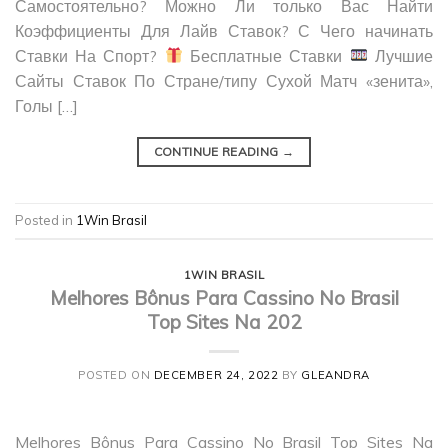
Самостоятельно? Можно Ли только Вас Найти
Коэффициенты Для Лайв Ставок? С Чего начинать
Ставки На Спорт?
Бесплатные Ставки
Лучшие
Сайты Ставок По Стране/типу Сухой Матч «зенита»,
Голы […]
CONTINUE READING
→
Posted in
1Win Brasil
1WIN BRASIL
Melhores Bônus Para Cassino No Brasil
Top Sites Na 202
POSTED ON
DECEMBER 24, 2022
BY
GLEANDRA
Melhores Bônus Para Cassino No Brasil Top Sites Na