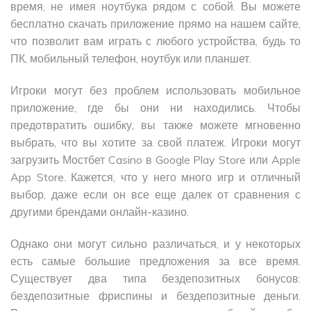
время, не имея ноутбука рядом с собой. Вы можете
бесплатно скачать приложение прямо на нашем сайте,
что позволит вам играть с любого устройства, будь то
ПК, мобильный телефон, ноутбук или планшет.
Игроки могут без проблем использовать мобильное
приложение, где бы они ни находились. Чтобы
предотвратить ошибку, вы также можете мгновенно
выбрать, что вы хотите за свой платеж. Игроки могут
загрузить Мостбет Casino в Google Play Store или Apple
App Store. Кажется, что у него много игр и отличный
выбор, даже если он все еще далек от сравнения с
другими брендами онлайн-казино.
Однако они могут сильно различаться, и у некоторых
есть самые большие предложения за все время.
Существует два типа бездепозитных бонусов:
бездепозитные фриспины и бездепозитные деньги.