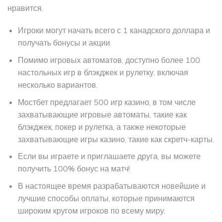
нравится.
Игроки могут начать всего с 1 канадского доллара и
получать бонусы и акции.
Помимо игровых автоматов, доступно более 100
настольных игр в блэкджек и рулетку, включая
несколько вариантов.
Мостбет предлагает 500 игр казино, в том числе
захватывающие игровые автоматы, такие как
блэкджек, покер и рулетка, а также некоторые
захватывающие игры казино, такие как скретч-карты.
Если вы играете и приглашаете друга, вы можете
получить 100% бонус на матч!
В настоящее время разрабатываются новейшие и
лучшие способы оплаты, которые принимаются
широким кругом игроков по всему миру.