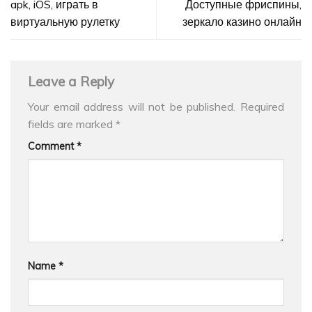
apk, iOS, играть в
Доступные фриспины,
виртуальную рулетку
зеркало казино онлайн
Leave a Reply
Your email address will not be published.
Required
fields are marked
*
Comment
*
Name
*