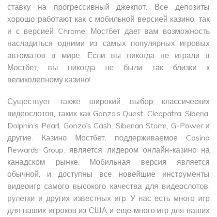
ставку на прогрессивный джекпот. Все депозиты
хорошо работают как с мобильной версией казино, так
и с версией Chrome. Мостбет дает вам возможность
насладиться одними из самых популярных игровых
автоматов в мире. Если вы никогда не играли в
Мостбет, вы никогда не были так близки к
великолепному казино!
Существует также широкий выбор классических
видеослотов, таких как Gonzo’s Quest, Cleopatra, Siberia,
Dolphin’s Pearl, Gonzo’s Cash, Siberian Storm, G-Power и
другие. Казино Мостбет, поддерживаемое Casino
Rewards Group, является лидером онлайн-казино на
канадском рынке. Мобильная версия является
обычной, и доступны все новейшие инструменты
видеоигр самого высокого качества для видеослотов,
рулетки и других известных игр. У нас есть много игр
для наших игроков из США и еще много игр для наших