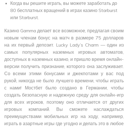
Когда вы решите играть, вы можете заработать до
80 бесплатных вращений в играх казино Starburst
или Starburst.
Казино Gamma делает все возможное, предлагая своим
новым членам бонус на матч в размере 75 долларов
на их первый депозит. Lucky Lady’s Charm — один из
самых популярных наземных игровых автоматов,
доступных в наземных казино, и пришло время онлайн-
версии получить признание, которого она заслуживает.
Со всеми этими бонусами и джекпотами у вас под
рукой, никогда не было лучшего времени, чтобы играть
с нами! Мостбет было создано в Германии, чтобы
создать безопасную и надежную среду для онлайн-игр
для всех игроков, поэтому оно отличается от других
игровых компаний. Вы сможете наслаждаться
преимуществами мобильных игр на ходу, например,
играть в азартные игры где угодно и делать это в любое