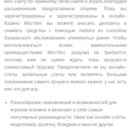
веб-сайту по-прежнему легко найти и играть благодаря
расширенным предлагаемым опциям. Пока вы
зарегистрированы и зарегистрированы в онлайн-
Казино Мостбет, вы можете вносить депозиты и
снимать средства с помощью любого из способов
банковского обслуживания, упомянутых ранее. Чтобы
воспользоваться всеми замечательными
преимуществами Мостбет, загрузка не требуется,
поэтому вам не нужно ждать, пока загрузится
совместимый браузер. Предпочитаете ли вы онлайн-
слоты, мобильные слоты или являетесь большим
поклонником самого лучшего живого казино, у нас есть
кое-что для вас.
Разнообразие приключений и возможностей для
игроков огромно и включает в себя самые
популярные разновидности, такие как онлайн-слоты,
видеопокер, рулетка, блэкджек и многие другие.