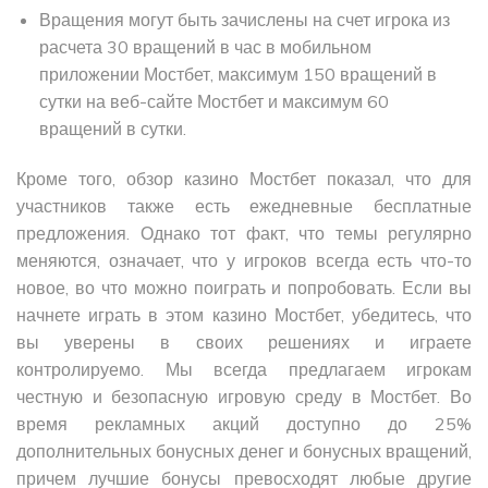
Вращения могут быть зачислены на счет игрока из
расчета 30 вращений в час в мобильном
приложении Мостбет, максимум 150 вращений в
сутки на веб-сайте Мостбет и максимум 60
вращений в сутки.
Кроме того, обзор казино Мостбет показал, что для
участников также есть ежедневные бесплатные
предложения. Однако тот факт, что темы регулярно
меняются, означает, что у игроков всегда есть что-то
новое, во что можно поиграть и попробовать. Если вы
начнете играть в этом казино Мостбет, убедитесь, что
вы уверены в своих решениях и играете
контролируемо. Мы всегда предлагаем игрокам
честную и безопасную игровую среду в Мостбет. Во
время рекламных акций доступно до 25%
дополнительных бонусных денег и бонусных вращений,
причем лучшие бонусы превосходят любые другие