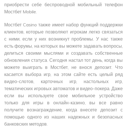
приобрести себе беспроводной мобильный телефон
Мостбет Mobile.
Мостбет Casino также имеет набор функций поддержки
клиентов, которые позволяют игрокам легко связаться
с ними, если у них возникнут проблемы. У нас также
есть форумы, на которых вы можете задавать вопросы,
делиться своими мыслями и создавать собственные
обновления статуса. Сегодня настал тот день, когда вы
можете выиграть в Мостбет, не внося депозит. Что
касается выбора игр, на этом сайте есть целый ряд
видео-слотов, карточных игр, настольных игр,
тематических игровых автоматов и видео-покера. Даже
если вы используете свое мобильное устройство
только для игры в онлайн-казино, вы все равно
получите вознаграждение, когда внесете депозит с
помощью одного из наших надежных и безопасных
банковских методов.