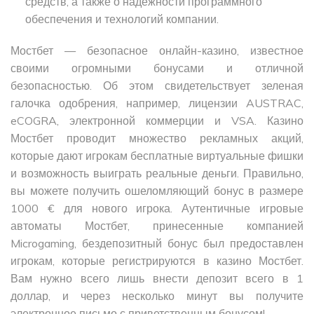
средств, а также о надежности программного
обеспечения и технологий компании.
Мостбет — безопасное онлайн-казино, известное
своими огромными бонусами и отличной
безопасностью. Об этом свидетельствует зеленая
галочка одобрения, например, лицензии AUSTRAC,
eCOGRA, электронной коммерции и VSA. Казино
Мостбет проводит множество рекламных акций,
которые дают игрокам бесплатные виртуальные фишки
и возможность выиграть реальные деньги. Правильно,
вы можете получить ошеломляющий бонус в размере
1000 € для нового игрока. Аутентичные игровые
автоматы Мостбет, принесенные компанией
Microgaming, бездепозитный бонус был предоставлен
игрокам, которые регистрируются в казино Мостбет.
Вам нужно всего лишь внести депозит всего в 1
доллар, и через несколько минут вы получите
электронное письмо с приветственным бонусом!