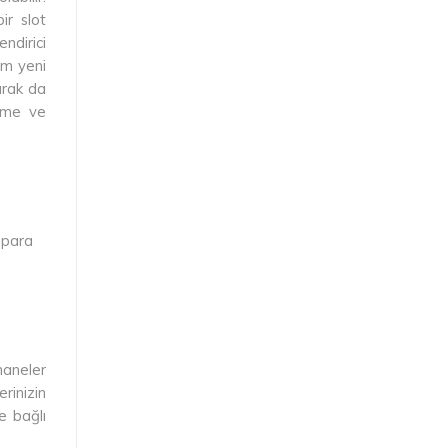
ir slot
ndirici
hem yeni
arak da
ürme ve
e para
haneler
rinizin
e bağlı