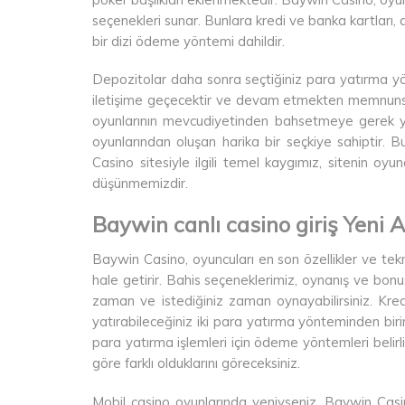
seçenekleri sunar. Bunlara kredi ve banka kartları,
bir dizi ödeme yöntemi dahildir.
Depozitolar daha sonra seçtiğiniz para yatırma yön
iletişime geçecektir ve devam etmekten memnunsanız,
oyunlarının mevcudiyetinden bahsetmeye gerek yo
oyunlarından oluşan harika bir seçkiye sahiptir. B
Casino sitesiyle ilgili temel kaygımız, sitenin oyu
düşünmemizdir.
Baywin canlı casino giriş Yeni A
Baywin Casino, oyuncuları en son özellikler ve tekn
hale getirir. Bahis seçeneklerimiz, oynanış ve bonus 
zaman ve istediğiniz zaman oynayabilirsiniz. Kred
yatırabileceğiniz iki para yatırma yönteminden biri
para yatırma işlemleri için ödeme yöntemleri belirl
göre farklı olduklarını göreceksiniz.
Mobil casino oyunlarında yeniyseniz, Baywin Casi