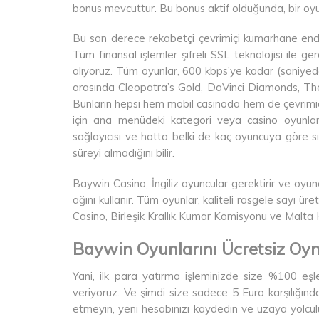
bonus mevcuttur. Bu bonus aktif olduğunda, bir oy
Bu son derece rekabetçi çevrimiçi kumarhane endüst
Tüm finansal işlemler şifreli SSL teknolojisi ile g
alıyoruz. Tüm oyunlar, 600 kbps’ye kadar (saniyede k
arasında Cleopatra’s Gold, DaVinci Diamonds, The I
Bunların hepsi hem mobil casinoda hem de çevrimiç
için ana menüdeki kategori veya casino oyunları 
sağlayıcısı ve hatta belki de kaç oyuncuya göre sı
süreyi almadığını bilir.
Baywin Casino, İngiliz oyuncular gerektirir ve oyu
ağını kullanır. Tüm oyunlar, kaliteli rasgele sayı ür
Casino, Birleşik Krallık Kumar Komisyonu ve Malta 
Baywin Oyunlarını Ücretsiz O
Yani, ilk para yatırma işleminizde size %100 e
veriyoruz. Ve şimdi size sadece 5 Euro karşılığ
etmeyin, yeni hesabınızı kaydedin ve uzaya yolcul