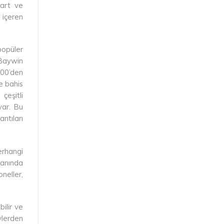
şart ve
 içeren
popüler
 Baywin
300’den
e bahis
çeşitli
var. Bu
ntıları
erhangi
lanında
neller,
ilir ve
ylerden