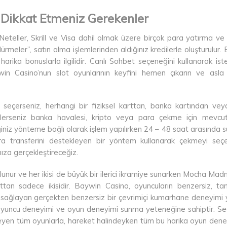
 Dikkat Etmeniz Gerekenler
Neteller, Skrill ve Visa dahil olmak üzere birçok para yatırma v
eler”, satın alma işlemlerinden aldığınız kredilerle oluşturulur.
a bonuslarla ilgilidir. Canlı Sohbet seçeneğini kullanarak iste
n Casino’nun slot oyunlarının keyfini hemen çıkarın ve asla
eçerseniz, herhangi bir fiziksel karttan, banka kartından vey
Dilerseniz banka havalesi, kripto veya para çekme için mevcu
ğiniz yönteme bağlı olarak işlem yapılırken 24 – 48 saat arasında sü
ara transferini destekleyen bir yöntem kullanarak çekmeyi seçe
nıza gerçekleştireceğiz.
nur ve her ikisi de büyük bir ilerici ikramiye sunarken Mocha Mad
tan sadece ikisidir. Baywin Casino, oyuncuların benzersiz, 
nı sağlayan gerçekten benzersiz bir çevrimiçi kumarhane deneyimi y
yuncu deneyimi ve oyun deneyimi sunma yeteneğine sahiptir. Seç
leyen tüm oyunlarla, hareket halindeyken tüm bu harika oyun dene