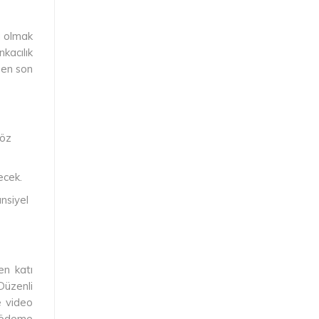
ı olmak
kacılık
 en son
göz
ecek.
nsiyel
en katı
Düzenli
e video
i ödeme