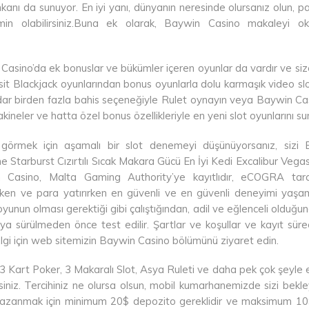
kanı da sunuyor. En iyi yanı, dünyanın neresinde olursanız olun, pa
n olabilirsiniz.Buna ek olarak, Baywin Casino makaleyi ok
n Casino’da ek bonuslar ve bükümler içeren oyunlar da vardır ve size
asit Blackjack oyunlarından bonus oyunlarla dolu karmaşık video slo
ar birden fazla bahis seçeneğiyle Rulet oynayın veya Baywin Cas
neler ve hatta özel bonus özellikleriyle en yeni slot oyunlarını su
ızı görmek için aşamalı bir slot denemeyi düşünüyorsanız, sizi
Starburst Cızırtılı Sıcak Makara Gücü En İyi Kedi Excalibur Vega
sino, Malta Gaming Authority’ye kayıtlıdır, eCOGRA tara
ken ve para yatırırken en güvenli ve en güvenli deneyimi yaşam
 oyunun olması gerektiği gibi çalıştığından, adil ve eğlenceli olduğ
a sürülmeden önce test edilir. Şartlar ve koşullar ve kayıt sürec
gi için web sitemizin Baywin Casino bölümünü ziyaret edin.
3 Kart Poker, 3 Makaralı Slot, Asya Ruleti ve daha pek çok şeyle e
siniz. Tercihiniz ne olursa olsun, mobil kumarhanemizde sizi bekle
azanmak için minimum 20$ depozito gereklidir ve maksimum 10