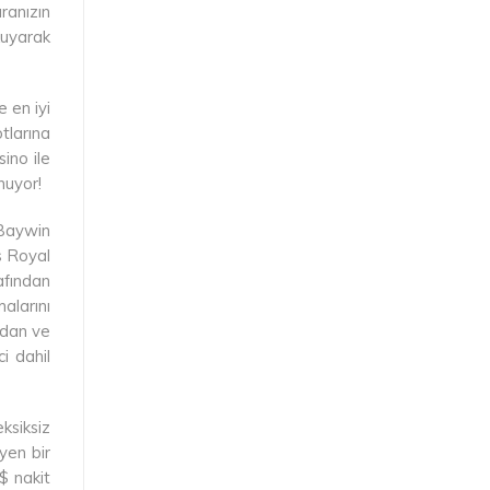
ranızın
uyarak
 en iyi
tlarına
ino ile
nuyor!
 Baywin
s Royal
fından
alarını
undan ve
i dahil
ksiksiz
yen bir
$ nakit