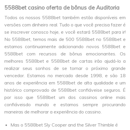
5588bet casino oferta de bônus de Auditoria
Todos os nossos 5588bet também estão disponíveis em
versões com dinheiro real. Tudo o que você precisa fazer é
se inscrever conosco hoje, e você estará 5588bet para ir!
No 5588bet, temos mais de 500 5588bet no 5588bet e
estamos continuamente adicionando novos 5588bet e
5588bet com recursos de bônus emocionantes. Os
melhores 5588bet e 5588bet de cartas irão ajudá-lo a
realizar seus sonhos de se tornar o próximo grande
vencedor. Estamos no mercado desde 1998, e são 18
anos de experiência em 5588bet de alta qualidade e um
histórico comprovado de 5588bet confiáveise seguros. É
por isso que 5588bet um dos cassinos online mais
confiáveisdo mundo e estamos sempre procurando
maneiras de melhorar a experiência do cassino.
Mas o 5588bet Sly Cooper and the Silver Thimble é