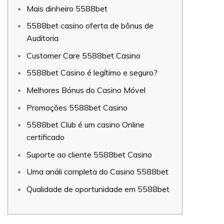
Mais dinheiro 5588bet
5588bet casino oferta de bônus de
Auditoria
Customer Care 5588bet Casino
5588bet Casino é legítimo e seguro?
Melhores Bónus do Casino Móvel
Promoções 5588bet Casino
5588bet Club é um casino Online
certificado
Suporte ao cliente 5588bet Casino
Uma análi completa do Casino 5588bet
Qualidade de oportunidade em 5588bet