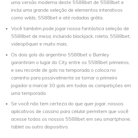
uma versão moderna deste 5588bet de 5588bet e
inclui uma grande seleção de elementos interativos
como wilds, 5588bet e até rodadas grátis.
Você também pode jogar nossa fantástica seleção de
5588bet de mesa, incluindo blackjack, roleta, 5588bet,
videopôquer e muito mais.
Os dois gols do argentino 5588bet o Burnley
garantiram o lugar do City entre os 5588bet primeiros,
e seu recorde de gols na temporada o coloca no
caminho para possivelmente se tornar o primeiro
jogador a marcar 30 gols em todas as competições em
uma temporada.
Se você não tem certeza do que quer jogar, nossos
aplicativos de cassino para celular permitem que você
acesse todos os nossos 5588bet em seu smartphone,
tablet ou outro dispositivo.