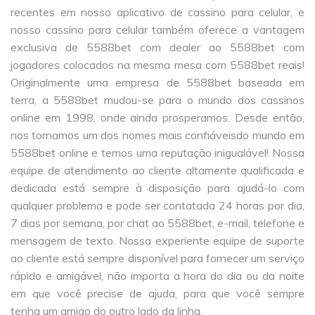
recentes em nosso aplicativo de cassino para celular, e
nosso cassino para celular também oferece a vantagem
exclusiva de 5588bet com dealer ao 5588bet com
jogadores colocados na mesma mesa com 5588bet reais!
Originalmente uma empresa de 5588bet baseada em
terra, a 5588bet mudou-se para o mundo dos cassinos
online em 1998, onde ainda prosperamos. Desde então,
nos tornamos um dos nomes mais confiáveisdo mundo em
5588bet online e temos uma reputação inigualável! Nossa
equipe de atendimento ao cliente altamente qualificada e
dedicada está sempre à disposição para ajudá-lo com
qualquer problema e pode ser contatada 24 horas por dia,
7 dias por semana, por chat ao 5588bet, e-mail, telefone e
mensagem de texto. Nossa experiente equipe de suporte
ao cliente está sempre disponível para fornecer um serviço
rápido e amigável, não importa a hora do dia ou da noite
em que você precise de ajuda, para que você sempre
tenha um amigo do outro lado da linha.