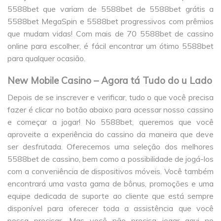
5588bet que variam de 5588bet de 5588bet grátis a
5588bet MegaSpin e 5588bet progressivos com prêmios
que mudam vidas! Com mais de 70 5588bet de cassino
online para escolher, é fácil encontrar um ótimo 5588bet
para qualquer ocasião.
New Mobile Casino – Agora tá Tudo do u Lado
Depois de se inscrever e verificar, tudo o que você precisa
fazer é clicar no botão abaixo para acessar nosso cassino
e começar a jogar! No 5588bet, queremos que você
aproveite a experiência do cassino da maneira que deve
ser desfrutada. Oferecemos uma seleção dos melhores
5588bet de cassino, bem como a possibilidade de jogá-los
com a conveniência de dispositivos móveis. Você também
encontrará uma vasta gama de bônus, promoções e uma
equipe dedicada de suporte ao cliente que está sempre
disponível para oferecer toda a assistência que você
possa precisar. Mas você não precisa jogar aqui no