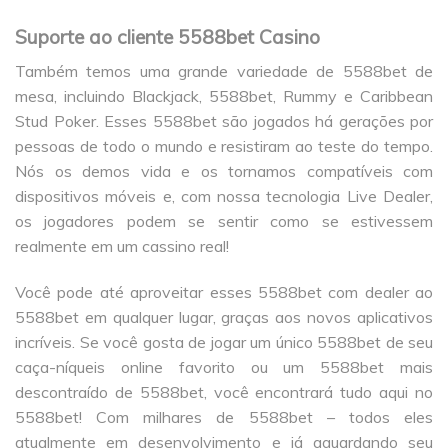
Suporte ao cliente 5588bet Casino
Também temos uma grande variedade de 5588bet de
mesa, incluindo Blackjack, 5588bet, Rummy e Caribbean
Stud Poker. Esses 5588bet são jogados há gerações por
pessoas de todo o mundo e resistiram ao teste do tempo.
Nós os demos vida e os tornamos compatíveis com
dispositivos móveis e, com nossa tecnologia Live Dealer,
os jogadores podem se sentir como se estivessem
realmente em um cassino real!
Você pode até aproveitar esses 5588bet com dealer ao
5588bet em qualquer lugar, graças aos novos aplicativos
incríveis. Se você gosta de jogar um único 5588bet de seu
caça-níqueis online favorito ou um 5588bet mais
descontraído de 5588bet, você encontrará tudo aqui no
5588bet! Com milhares de 5588bet – todos eles
atualmente em desenvolvimento e já aguardando seu