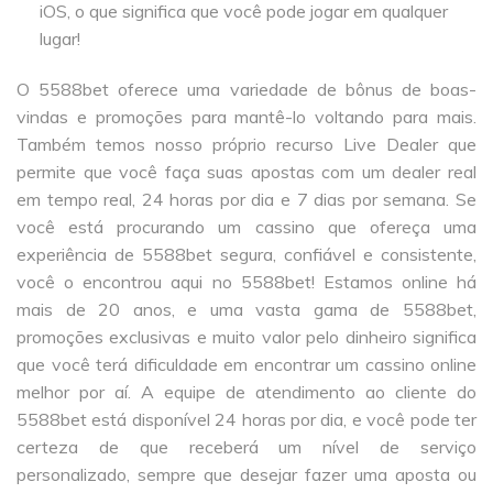
iOS, o que significa que você pode jogar em qualquer
lugar!
O 5588bet oferece uma variedade de bônus de boas-
vindas e promoções para mantê-lo voltando para mais.
Também temos nosso próprio recurso Live Dealer que
permite que você faça suas apostas com um dealer real
em tempo real, 24 horas por dia e 7 dias por semana. Se
você está procurando um cassino que ofereça uma
experiência de 5588bet segura, confiável e consistente,
você o encontrou aqui no 5588bet! Estamos online há
mais de 20 anos, e uma vasta gama de 5588bet,
promoções exclusivas e muito valor pelo dinheiro significa
que você terá dificuldade em encontrar um cassino online
melhor por aí. A equipe de atendimento ao cliente do
5588bet está disponível 24 horas por dia, e você pode ter
certeza de que receberá um nível de serviço
personalizado, sempre que desejar fazer uma aposta ou