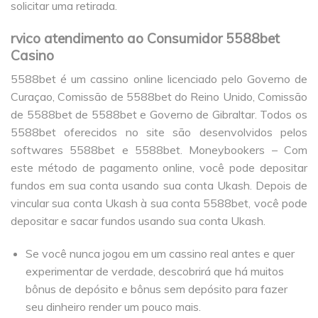
solicitar uma retirada.
rvico atendimento ao Consumidor 5588bet
Casino
5588bet é um cassino online licenciado pelo Governo de
Curaçao, Comissão de 5588bet do Reino Unido, Comissão
de 5588bet de 5588bet e Governo de Gibraltar. Todos os
5588bet oferecidos no site são desenvolvidos pelos
softwares 5588bet e 5588bet. Moneybookers – Com
este método de pagamento online, você pode depositar
fundos em sua conta usando sua conta Ukash. Depois de
vincular sua conta Ukash à sua conta 5588bet, você pode
depositar e sacar fundos usando sua conta Ukash.
Se você nunca jogou em um cassino real antes e quer
experimentar de verdade, descobrirá que há muitos
bônus de depósito e bônus sem depósito para fazer
seu dinheiro render um pouco mais.