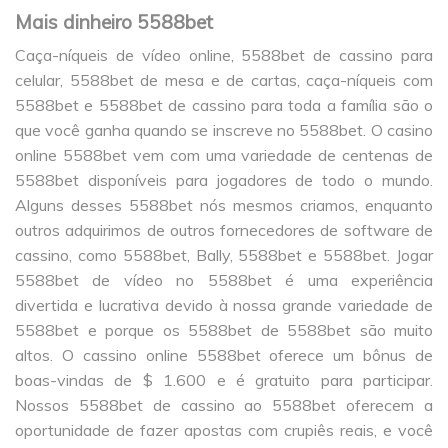
Mais dinheiro 5588bet
Caça-níqueis de vídeo online, 5588bet de cassino para
celular, 5588bet de mesa e de cartas, caça-níqueis com
5588bet e 5588bet de cassino para toda a família são o
que você ganha quando se inscreve no 5588bet. O casino
online 5588bet vem com uma variedade de centenas de
5588bet disponíveis para jogadores de todo o mundo.
Alguns desses 5588bet nós mesmos criamos, enquanto
outros adquirimos de outros fornecedores de software de
cassino, como 5588bet, Bally, 5588bet e 5588bet. Jogar
5588bet de vídeo no 5588bet é uma experiência
divertida e lucrativa devido à nossa grande variedade de
5588bet e porque os 5588bet de 5588bet são muito
altos. O cassino online 5588bet oferece um bônus de
boas-vindas de $ 1.600 e é gratuito para participar.
Nossos 5588bet de cassino ao 5588bet oferecem a
oportunidade de fazer apostas com crupiês reais, e você