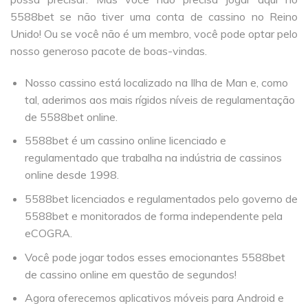
5588bet se não tiver uma conta de cassino no Reino
Unido! Ou se você não é um membro, você pode optar pelo
nosso generoso pacote de boas-vindas.
Nosso cassino está localizado na Ilha de Man e, como
tal, aderimos aos mais rígidos níveis de regulamentação
de 5588bet online.
5588bet é um cassino online licenciado e
regulamentado que trabalha na indústria de cassinos
online desde 1998.
5588bet licenciados e regulamentados pelo governo de
5588bet e monitorados de forma independente pela
eCOGRA.
Você pode jogar todos esses emocionantes 5588bet
de cassino online em questão de segundos!
Agora oferecemos aplicativos móveis para Android e