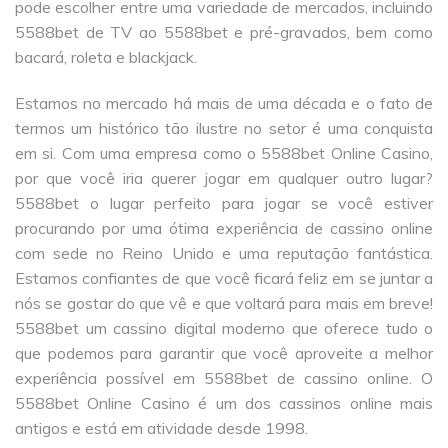
pode escolher entre uma variedade de mercados, incluindo
5588bet de TV ao 5588bet e pré-gravados, bem como
bacará, roleta e blackjack.
Estamos no mercado há mais de uma década e o fato de
termos um histórico tão ilustre no setor é uma conquista
em si. Com uma empresa como o 5588bet Online Casino,
por que você iria querer jogar em qualquer outro lugar?
5588bet o lugar perfeito para jogar se você estiver
procurando por uma ótima experiência de cassino online
com sede no Reino Unido e uma reputação fantástica.
Estamos confiantes de que você ficará feliz em se juntar a
nós se gostar do que vê e que voltará para mais em breve!
5588bet um cassino digital moderno que oferece tudo o
que podemos para garantir que você aproveite a melhor
experiência possível em 5588bet de cassino online. O
5588bet Online Casino é um dos cassinos online mais
antigos e está em atividade desde 1998.