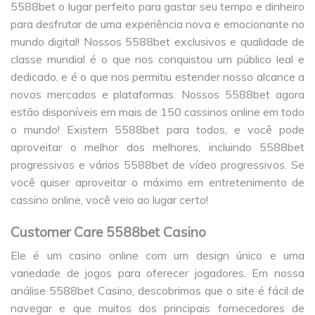
5588bet o lugar perfeito para gastar seu tempo e dinheiro
para desfrutar de uma experiência nova e emocionante no
mundo digital! Nossos 5588bet exclusivos e qualidade de
classe mundial é o que nos conquistou um público leal e
dedicado, e é o que nos permitiu estender nosso alcance a
novos mercados e plataformas. Nossos 5588bet agora
estão disponíveis em mais de 150 cassinos online em todo
o mundo! Existem 5588bet para todos, e você pode
aproveitar o melhor dos melhores, incluindo 5588bet
progressivos e vários 5588bet de vídeo progressivos. Se
você quiser aproveitar o máximo em entretenimento de
cassino online, você veio ao lugar certo!
Customer Care 5588bet Casino
Ele é um casino online com um design único e uma
variedade de jogos para oferecer jogadores. Em nossa
análise 5588bet Casino, descobrimos que o site é fácil de
navegar e que muitos dos principais fornecedores de