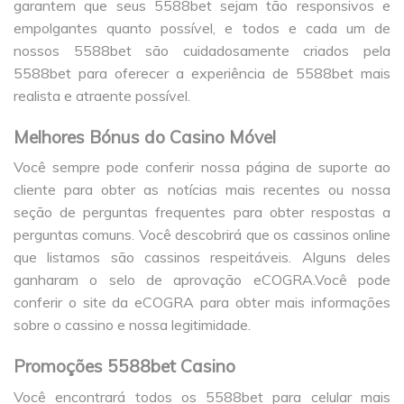
garantem que seus 5588bet sejam tão responsivos e
empolgantes quanto possível, e todos e cada um de
nossos 5588bet são cuidadosamente criados pela
5588bet para oferecer a experiência de 5588bet mais
realista e atraente possível.
Melhores Bónus do Casino Móvel
Você sempre pode conferir nossa página de suporte ao
cliente para obter as notícias mais recentes ou nossa
seção de perguntas frequentes para obter respostas a
perguntas comuns. Você descobrirá que os cassinos online
que listamos são cassinos respeitáveis. Alguns deles
ganharam o selo de aprovação eCOGRA.Você pode
conferir o site da eCOGRA para obter mais informações
sobre o cassino e nossa legitimidade.
Promoções 5588bet Casino
Você encontrará todos os 5588bet para celular mais