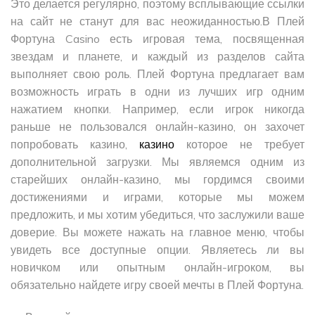
Это делается регулярно, поэтому всплывающие ссылки
на сайт не станут для вас неожиданностью.В Плей
Фортуна Casino есть игровая тема, посвященная
звездам и планете, и каждый из разделов сайта
выполняет свою роль. Плей Фортуна предлагает вам
возможность играть в одни из лучших игр одним
нажатием кнопки. Например, если игрок никогда
раньше не пользовался онлайн-казино, он захочет
попробовать казино,
казино
которое не требует
дополнительной загрузки. Мы являемся одним из
старейших онлайн-казино, мы гордимся своими
достижениями и играми, которые мы можем
предложить, и мы хотим убедиться, что заслужили ваше
доверие. Вы можете нажать на главное меню, чтобы
увидеть все доступные опции. Являетесь ли вы
новичком или опытным онлайн-игроком, вы
обязательно найдете игру своей мечты в Плей Фортуна.