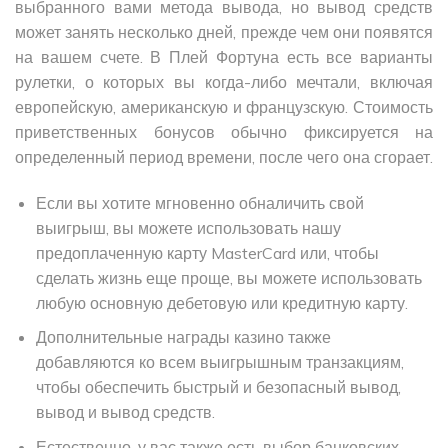
выбранного вами метода вывода, но вывод средств
может занять несколько дней, прежде чем они появятся
на вашем счете. В Плей Фортуна есть все варианты
рулетки, о которых вы когда-либо мечтали, включая
европейскую, американскую и французскую. Стоимость
приветственных бонусов обычно фиксируется на
определенный период времени, после чего она сгорает.
Если вы хотите мгновенно обналичить свой
выигрыш, вы можете использовать нашу
предоплаченную карту MasterCard или, чтобы
сделать жизнь еще проще, вы можете использовать
любую основную дебетовую или кредитную карту.
Дополнительные награды казино также
добавляются ко всем выигрышным транзакциям,
чтобы обеспечить быстрый и безопасный вывод,
вывод и вывод средств.
Естественно, у вас также есть выбор банковских