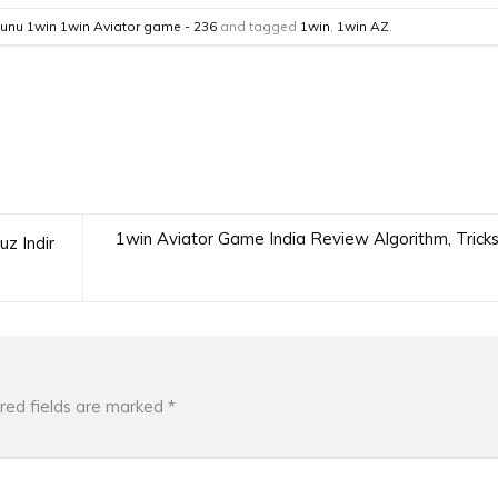
yunu 1win 1win Aviator game - 236
and tagged
1win
,
1win AZ
.
1win Aviator Game India Review Algorithm, Tricks
z Indir
red fields are marked
*