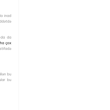
da inad
üddətdə
r-da da
ha çox
stifadə
ilən bu
ular bu