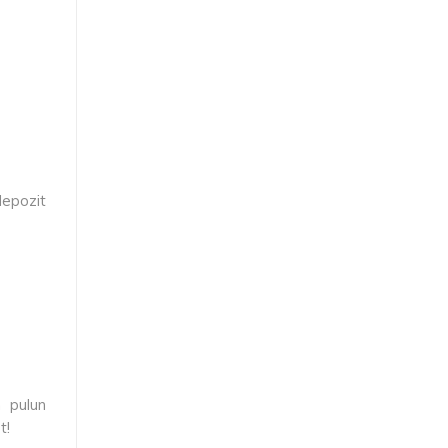
depozit
n pulun
t!