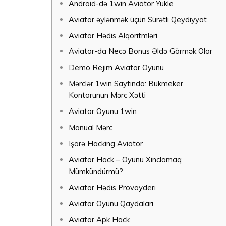
Android-də 1win Aviator Yukle
Aviator əylənmək üçün Sürətli Qeydiyyat
Aviator Hədis Alqoritmləri
Aviator-da Necə Bonus Əldə Görmək Olar
Demo Rejim Aviator Oyunu
Mərclər 1win Saytında: Bukmeker
Kontorunun Mərc Xətti
Aviator Oyunu 1win
Manual Mərc
Işarə Hacking Aviator
Aviator Hack – Oyunu Xinclamaq
Mümkündürmü?
Aviator Hədis Provayderi
Aviator Oyunu Qaydaları
Aviator Apk Hack