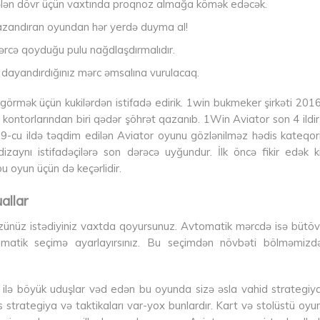
gələn dövr üçün vaxtında proqnoz almağa kömək edəcək.
qazandıran oyundan hər yerdə duyma al!
rcə qoyduğu pulu nağdlaşdırmalıdır.
ayandırdığınız mərc əmsalına vurulacaq.
 görmək üçün kukilərdən istifadə edirik. 1win bukmeker şirkəti 2016-
kontorlarından biri qədər şöhrət qazanıb. 1Win Aviator son 4 ildir
019-cu ildə təqdim edilən Aviator oyunu gözlənilməz hədis kateqor
zaynı istifadəçilərə son dərəcə uyğundur. İlk öncə fikir edək k
 bu oyun üçün də keçərlidir.
allar
zünüz istədiyiniz vaxtda qoyursunuz. Avtomatik mərcdə isə bütöv
tomatik seçimə ayarlayırsınız. Bu seçimdən növbəti bölməmiz
ilə böyük uduşlar vəd edən bu oyunda sizə əsla vahid strategiy
strategiya və taktikaları var-yox bunlardır. Kart və stolüstü oyu