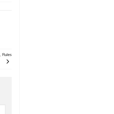
, Rules