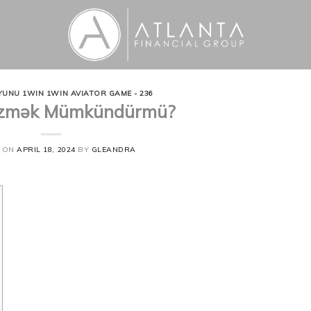
UNU 1WIN 1WIN AVIATOR GAME - 236
zmək Mümkündürmü?
D ON
APRIL 18, 2024
BY
GLEANDRA