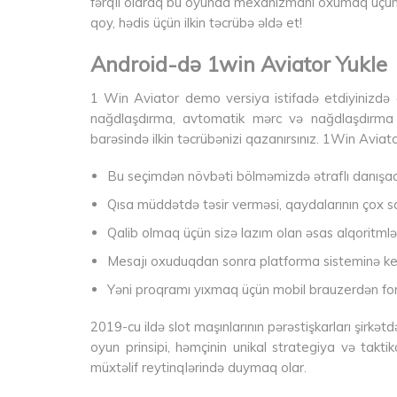
fərqli olaraq bu oyunda mexanizmanı oxumaq üçün si
qoy, hədis üçün ilkin təcrübə əldə et!
Android-də 1win Aviator Yukle
1 Win Aviator demo versiya istifadə etdiyinizdə
nağdlaşdırma, avtomatik mərc və nağdlaşdırma ey
barəsində ilkin təcrübənizi qazanırsınız. 1Win Avi
Bu seçimdən növbəti bölməmizdə ətraflı danışac
Qısa müddətdə təsir verməsi, qaydalarının çox 
Qalib olmaq üçün sizə lazım olan əsas alqoritmlər
Mesajı oxuduqdan sonra platforma sisteminə ke
Yəni proqramı yıxmaq üçün mobil brauzerdən for
2019-cu ildə slot maşınlarının pərəstişkarları şirkə
oyun prinsipi, həmçinin unikal strategiya və takti
müxtəlif reytinqlərində duymaq olar.