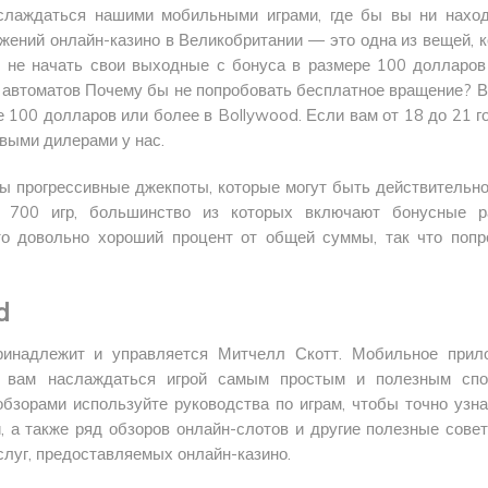
аслаждаться нашими мобильными играми, где бы вы ни наход
жений онлайн-казино в Великобритании — это одна из вещей, к
ы не начать свои выходные с бонуса в размере 100 долларов
 автоматов Почему бы не попробовать бесплатное вращение? Вс
е 100 долларов или более в Bollywood. Если вам от 18 до 21 г
ивыми дилерами у нас.
ны прогрессивные джекпоты, которые могут быть действительно
 700 игр, большинство из которых включают бонусные р
о довольно хороший процент от общей суммы, так что попр
d
ринадлежит и управляется Митчелл Скотт. Мобильное прил
ь вам наслаждаться игрой самым простым и полезным спо
бзорами используйте руководства по играм, чтобы точно узнат
, а также ряд обзоров онлайн-слотов и другие полезные сове
слуг, предоставляемых онлайн-казино.