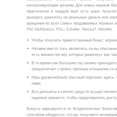
контролирующим органом. Для новых игроков бес
практически в каждой игре есть шанс получ
выиграть джекпоты на реальные деньги или ог
вращения во всех самых продаваемых игровых авто
PM, Multibanco, POLi, Euteller, Neosurf, Neteller.
Чтобы получить приветственный бонус, игрок
Независимо от того, являетесь ли вы опытным
есть множество игр, которые развлекут вас ча
В то время как большинству казино приходитс
предпочитает строить прочные отношения со в
Наш дружелюбный, опытный персонал здесь, ч
нами.
Все депозиты и снятие средств осуществляют
надежно хранится, чтобы предотвратить досту
Бонусы варьируются от бездепозитных бонусов
способом убедиться, что вы получаете вознагра