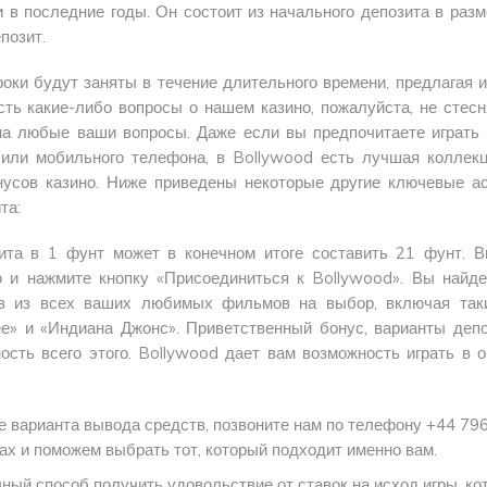
и в последние годы. Он состоит из начального депозита в раз
позит.
оки будут заняты в течение длительного времени, предлагая 
сть какие-либо вопросы о нашем казино, пожалуйста, не стесн
на любые ваши вопросы. Даже если вы предпочитаете играть 
или мобильного телефона, в Bollywood есть лучшая коллекц
усов казино. Ниже приведены некоторые другие ключевые ас
та:
зита в 1 фунт может в конечном итоге составить 21 фунт. В
о и нажмите кнопку «Присоединиться к Bollywood». Вы найде
 из всех ваших любимых фильмов на выбор, включая таки
ее» и «Индиана Джонс». Приветственный бонус, варианты депо
ость всего этого. Bollywood дает вам возможность играть в о
е варианта вывода средств, позвоните нам по телефону +44 79
ах и поможем выбрать тот, который подходит именно вам.
ный способ получить удовольствие от ставок на исход игры, ко