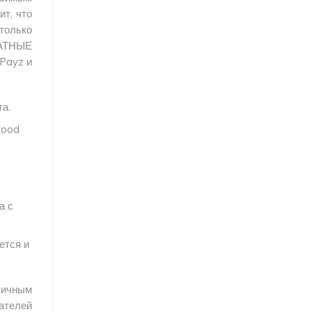
ит, что
только
ЛАТНЫЕ
oPayz и
та.
wood
а с
ется и
личным
вателей