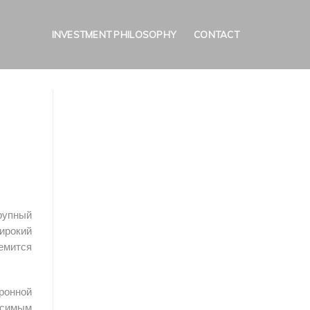
INVESTMENT PHILOSOPHY
CONTACT
рупный
широкий
емится
ронной
исимым