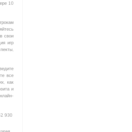
мере 10
игрокам
яйтесь
в свои
ия игр
пекты,
ведите
те все
х, как
зита и
нлайн-
62 930
торая