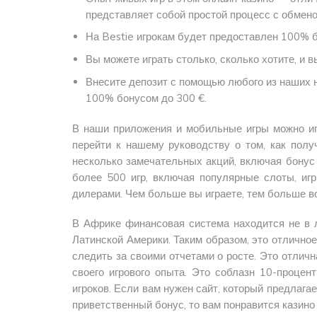
представляет собой простой процесс с обмено
На Bestie игрокам будет предоставлен 100% б
Вы можете играть столько, сколько хотите, и в
Внесите депозит с помощью любого из наших 
100% бонусом до 300 €.
В наши приложения и мобильные игры можно игр
перейти к нашему руководству о том, как полу
несколько замечательных акций, включая бонус
более 500 игр, включая популярные слоты, иг
дилерами. Чем больше вы играете, тем больше в
В Африке финансовая система находится не в л
Латинской Америки. Таким образом, это отличное
следить за своими отчетами о росте. Это отлич
своего игрового опыта. Это соблазн 10-процен
игроков. Если вам нужен сайт, который предлага
приветственный бонус, то вам понравится казино