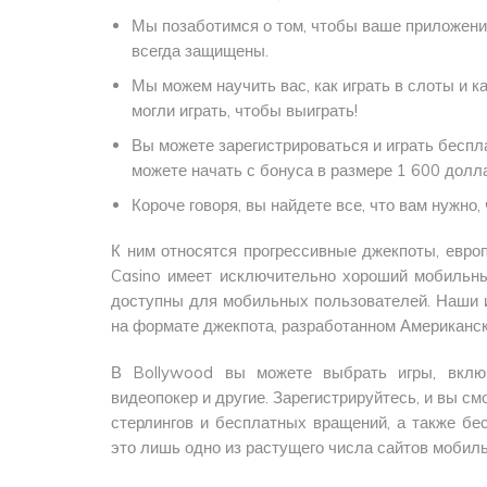
Мы позаботимся о том, чтобы ваше приложен
всегда защищены.
Мы можем научить вас, как играть в слоты и к
могли играть, чтобы выиграть!
Вы можете зарегистрироваться и играть беспла
можете начать с бонуса в размере 1 600 долл
Короче говоря, вы найдете все, что вам нужно,
К ним относятся прогрессивные джекпоты, европ
Casino имеет исключительно хороший мобильны
доступны для мобильных пользователей. Наши 
на формате джекпота, разработанном Американск
В Bollywood вы можете выбрать игры, включ
видеопокер и другие. Зарегистрируйтесь, и вы с
стерлингов и бесплатных вращений, а также бе
это лишь одно из растущего числа сайтов мобиль