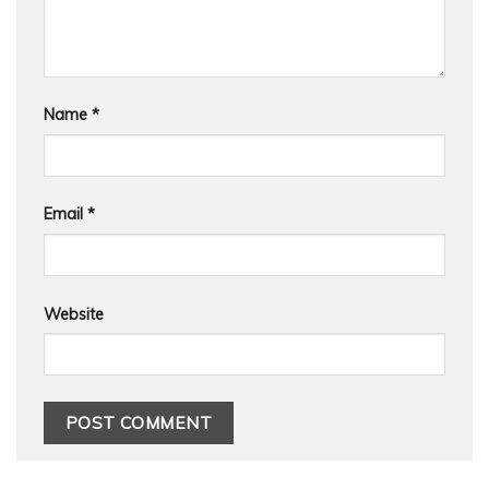
Name
*
Email
*
Website