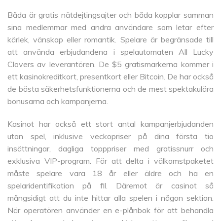
Båda är gratis nätdejtingsajter och båda kopplar samman
sina medlemmar med andra användare som letar efter
kärlek, vänskap eller romantik. Spelare är begränsade till
att använda erbjudandena i spelautomaten All Lucky
Clovers av leverantören. De $5 gratismarkerna kommer i
ett kasinokreditkort, presentkort eller Bitcoin. De har också
de bästa säkerhetsfunktionerna och de mest spektakulära
bonusarna och kampanjerna.
Kasinot har också ett stort antal kampanjerbjudanden
utan spel, inklusive veckopriser på dina första tio
insättningar, dagliga topppriser med gratissnurr och
exklusiva VIP-program. För att delta i välkomstpaketet
måste spelare vara 18 år eller äldre och ha en
spelaridentifikation på fil. Däremot är casinot så
mångsidigt att du inte hittar alla spelen i någon sektion.
När operatören använder en e-plånbok för att behandla