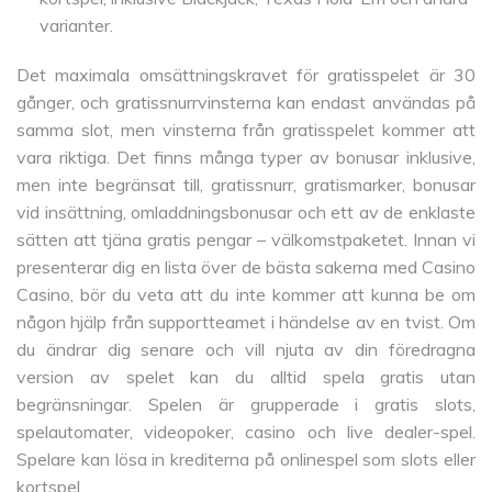
varianter.
Det maximala omsättningskravet för gratisspelet är 30
gånger, och gratissnurrvinsterna kan endast användas på
samma slot, men vinsterna från gratisspelet kommer att
vara riktiga. Det finns många typer av bonusar inklusive,
men inte begränsat till, gratissnurr, gratismarker, bonusar
vid insättning, omladdningsbonusar och ett av de enklaste
sätten att tjäna gratis pengar – välkomstpaketet. Innan vi
presenterar dig en lista över de bästa sakerna med Casino
Casino, bör du veta att du inte kommer att kunna be om
någon hjälp från supportteamet i händelse av en tvist. Om
du ändrar dig senare och vill njuta av din föredragna
version av spelet kan du alltid spela gratis utan
begränsningar. Spelen är grupperade i gratis slots,
spelautomater, videopoker, casino och live dealer-spel.
Spelare kan lösa in krediterna på onlinespel som slots eller
kortspel.