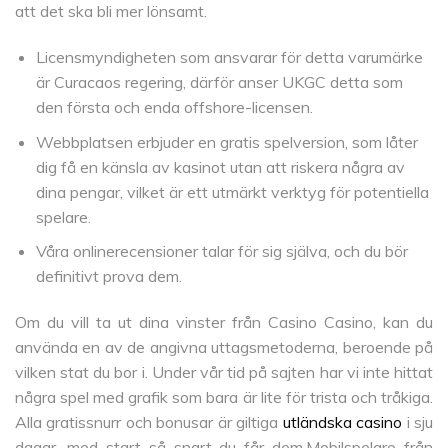
att det ska bli mer lönsamt.
Licensmyndigheten som ansvarar för detta varumärke
är Curacaos regering, därför anser UKGC detta som
den första och enda offshore-licensen.
Webbplatsen erbjuder en gratis spelversion, som låter
dig få en känsla av kasinot utan att riskera några av
dina pengar, vilket är ett utmärkt verktyg för potentiella
spelare.
Våra onlinerecensioner talar för sig själva, och du bör
definitivt prova dem.
Om du vill ta ut dina vinster från Casino Casino, kan du
använda en av de angivna uttagsmetoderna, beroende på
vilken stat du bor i. Under vår tid på sajten har vi inte hittat
några spel med grafik som bara är lite för trista och tråkiga.
Alla gratissnurr och bonusar är giltiga
utländska casino
i sju
dagar, med start så snart du får dem.Mobilspelare från