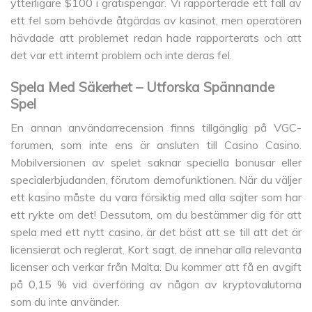
ytterligare $100 i gratispengar. Vi rapporterade ett fall av
ett fel som behövde åtgärdas av kasinot, men operatören
hävdade att problemet redan hade rapporterats och att
det var ett internt problem och inte deras fel.
Spela Med Säkerhet – Utforska Spännande
Spel
En annan användarrecension finns tillgänglig på VGC-
forumen, som inte ens är ansluten till Casino Casino.
Mobilversionen av spelet saknar speciella bonusar eller
specialerbjudanden, förutom demofunktionen. När du väljer
ett kasino måste du vara försiktig med alla sajter som har
ett rykte om det! Dessutom, om du bestämmer dig för att
spela med ett nytt casino, är det bäst att se till att det är
licensierat och reglerat. Kort sagt, de innehar alla relevanta
licenser och verkar från Malta. Du kommer att få en avgift
på 0,15 % vid överföring av någon av kryptovalutorna
som du inte använder.