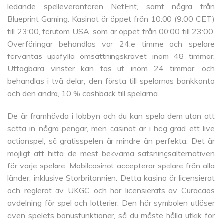
ledande spelleverantören NetEnt, samt några från
Blueprint Gaming. Kasinot är öppet från 10:00 (9:00 CET)
till 23:00, förutom USA, som är öppet från 00:00 till 23:00.
Överföringar behandlas var 24:e timme och spelare
förväntas uppfylla omsättningskravet inom 48 timmar.
Uttagbara vinster kan tas ut inom 24 timmar, och
behandlas i två delar; den första till spelarnas bankkonto
och den andra, 10 % cashback till spelarna.
De är framhävda i lobbyn och du kan spela dem utan att
sätta in några pengar, men casinot är i hög grad ett live
actionspel, så gratisspelen är mindre än perfekta. Det är
möjligt att hitta de mest bekväma satsningsalternativen
för varje spelare. Mobilcasinot accepterar spelare från alla
länder, inklusive Storbritannien. Detta kasino är licensierat
och reglerat av UKGC och har licensierats av Curacaos
avdelning för spel och lotterier. Den här symbolen utlöser
även spelets bonusfunktioner, så du måste hålla utkik för