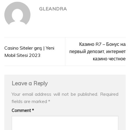
GLEANDRA
Казино R7 – Бонус на
Casino Siteler gırış | Yeni
первый депозит, интернет
Mobil Sitesi 2023
казино честное
Leave a Reply
Your email address will not be published.
Required
fields are marked
*
Comment
*