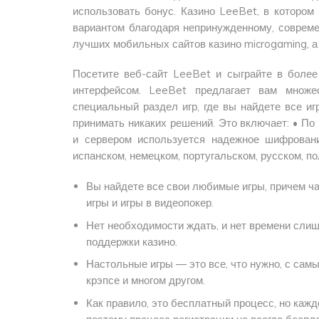
использовать бонус. Казино LeeBet, в котором
вариантом благодаря непринужденному, совреме
лучших мобильных сайтов казино microgaming, а 
Посетите веб-сайт LeeBet и сыграйте в боле
интерфейсом. LeeBet предлагает вам множе
специальный раздел игр, где вы найдете все иг
принимать никаких решений. Это включает: • П
и сервером используется надежное шифровани
испанском, немецком, португальском, русском, по
Вы найдете все свои любимые игры, причем ча
игры и игры в видеопокер.
Нет необходимости ждать, и нет времени слиш
поддержки казино.
Настольные игры — это все, что нужно, с сам
крэпсе и многом другом.
Как правило, это бесплатный процесс, но каж