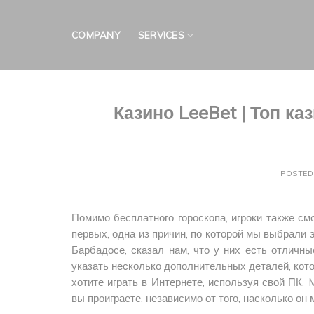
Skip
to
COMPANY
SERVICES
content
Казино LeeBet | Топ к
POSTE
Помимо бесплатного гороскопа, игроки также см
первых, одна из причин, по которой мы выбрали 
Барбадосе, сказал нам, что у них есть отличн
указать несколько дополнительных деталей, кото
хотите играть в Интернете, используя свой ПК, 
вы проиграете, независимо от того, насколько о