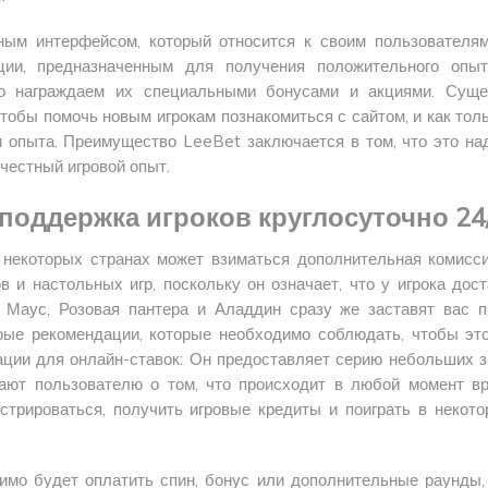
ным интерфейсом, который относится к своим пользователям
ции, предназначенным для получения положительного опы
о награждаем их специальными бонусами и акциями. Суще
тобы помочь новым игрокам познакомиться с сайтом, и как тол
 и опыта. Преимущество LeeBet заключается в том, что это на
 честный игровой опыт.
 поддержка игроков круглосуточно 24
 некоторых странах может взиматься дополнительная комисси
 и настольных игр, поскольку он означает, что у игрока дос
 Маус, Розовая пантера и Аладдин сразу же заставят вас п
орые рекомендации, которые необходимо соблюдать, чтобы эт
ации для онлайн-ставок: Он предоставляет серию небольших з
ают пользователю о том, что происходит в любой момент вр
трироваться, получить игровые кредиты и поиграть в некото
имо будет оплатить спин, бонус или дополнительные раунды,