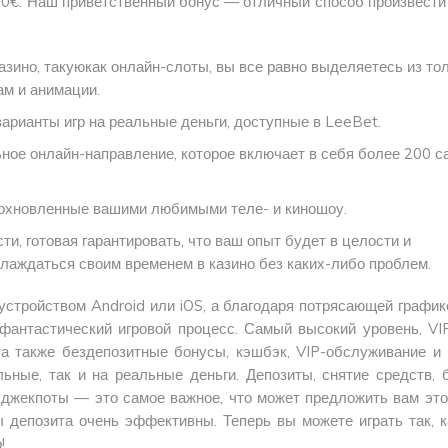
0€. Наш приветственный бонус — отличный способ произвести
казино, такуюкак онлайн-слоты, вы все равно выделяетесь из то
м и анимации.
варианты игр на реальные деньги, доступные в LeeBet.
ьное онлайн-направление, которое включает в себя более 200 
дохновленные вашими любимыми теле- и киношоу.
ти, готовая гарантировать, что ваш опыт будет в целости и
лаждаться своим временем в казино без каких-либо проблем.
стройством Android или iOS, а благодаря потрясающей график
антастический игровой процесс. Самый высокий уровень, VIP
а также бездепозитные бонусы, кэшбэк, VIP-обслуживание и 
льные, так и на реальные деньги. Депозиты, снятие средств,
 джекпоты — это самое важное, что может предложить вам это
ы депозита очень эффективны. Теперь вы можете играть так, 
!