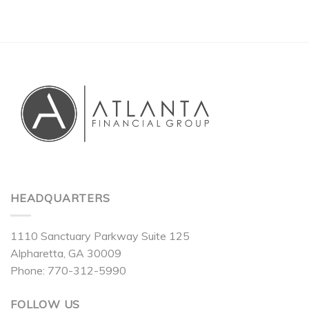
HEADQUARTERS
1110 Sanctuary Parkway Suite 125
Alpharetta, GA 30009
Phone: 770-312-5990
FOLLOW US