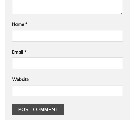
Name
*
Email
*
Website