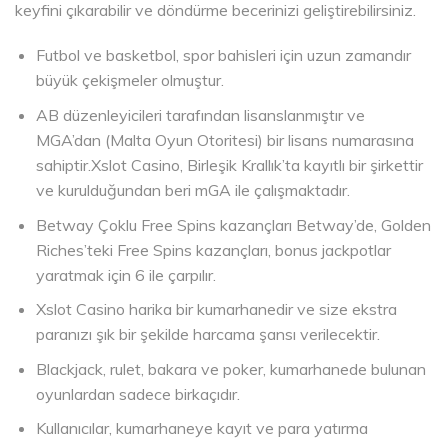
keyfini çıkarabilir ve döndürme becerinizi geliştirebilirsiniz.
Futbol ve basketbol, spor bahisleri için uzun zamandır
büyük çekişmeler olmuştur.
AB düzenleyicileri tarafından lisanslanmıştır ve
MGA’dan (Malta Oyun Otoritesi) bir lisans numarasına
sahiptir.Xslot Casino, Birleşik Krallık’ta kayıtlı bir şirkettir
ve kurulduğundan beri mGA ile çalışmaktadır.
Betway Çoklu Free Spins kazançları Betway’de, Golden
Riches’teki Free Spins kazançları, bonus jackpotlar
yaratmak için 6 ile çarpılır.
Xslot Casino harika bir kumarhanedir ve size ekstra
paranızı şık bir şekilde harcama şansı verilecektir.
Blackjack, rulet, bakara ve poker, kumarhanede bulunan
oyunlardan sadece birkaçıdır.
Kullanıcılar, kumarhaneye kayıt ve para yatırma