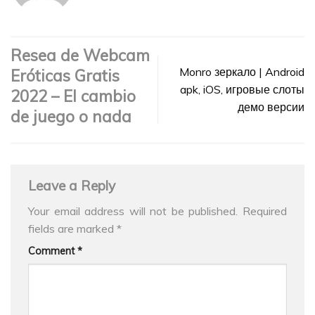
Resea de Webcam
Monro зеркало | Android
Eróticas Gratis
apk, iOS, игровые слоты
2022 – El cambio
демо версии
de juego o nada
Leave a Reply
Your email address will not be published.
Required
fields are marked
*
Comment
*