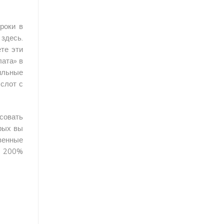
роки в
здесь.
ете эти
лата» в
ильные
слот с
есовать
орых вы
венные
с 200%