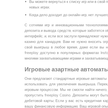
Вы можете вернуться к списку игр или в сво
новых играх.
Когда дело доходит до онлайн-игр, нет лучшего
С сотнями игр и инновационными технологиям
депозита и вывода средств, которые заботятся о
интерфейс, и, если все заслуги принадлежат нуж
казино для канадцев. Вам не нужно вносить о
свой выигрыш в любое время, даже если вы не
freeplay доступно в популярных форматах Insta
многими захватывающими играми и захватывающи
Игровые азартные автоматы 
Они предлагают стандартные игровые автоматы 
использовать для увеличения выигрыша. Перек
игровым процессом. Мы не смогли найти ничего
пропустить freeplay Casino. Депозиты могут б
дебетовой карты; Если у вас есть кредитная кар
вашу финансовую информацию. Ваш игровой опыт