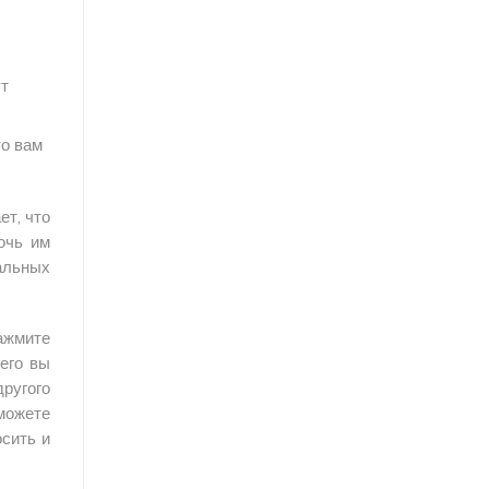
ут
то вам
ет, что
очь им
иальных
ажмите
его вы
ругого
можете
осить и