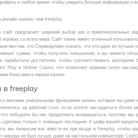
й профиль в любое время, чтобы увидеть больше информации о 
 онлайн-казино, чем freeplay.
и сайт предлагает широкий выбор игр и привлекательные ва
б игроках со всего мира. Сайт также имеет отличный пользоват
ным местам, это Справедливо сказать, что это одно из лучших 
громные суммы, чтобы получить повышение, и вы можете обна
 заработали достаточно, чтобы соответствовать критериям б
nt Play и Mobile Casino, что позволяет игрокам легко насла
ми бонусами в нашем казино.
в freeplay
со многими уникальными функциями казино, которые вы даже 
лючитесь на рабочий стол, если хотите насладиться более 
, что побудило бы нас продолжать возвращаться, поэтому мы 
ыть сделаны только с помощью последних 4 цифр вашей кредитн
та, мы попросим вас ввести ее при входе в freeplay, чтобы з
 никогда не был лучше, даже на настольном компьютере. Cash