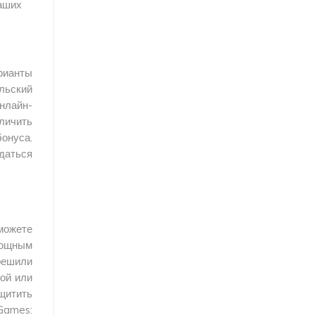
ваших
рианты
ельский
онлайн-
личить
онуса.
ждаться
можете
мощным
решили
ой или
ащитить
Games: