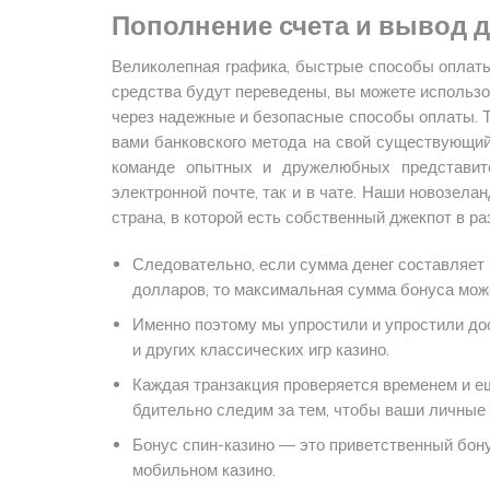
Пополнение счета и вывод де
Великолепная графика, быстрые способы оплаты 
средства будут переведены, вы можете использов
через надежные и безопасные способы оплаты. 
вами банковского метода на свой существующий 
команде опытных и дружелюбных представит
электронной почте, так и в чате. Наши новозела
страна, в которой есть собственный джекпот в р
Следовательно, если сумма денег составляет 
долларов, то максимальная сумма бонуса мож
Именно поэтому мы упростили и упростили до
и других классических игр казино.
Каждая транзакция проверяется временем и ещ
бдительно следим за тем, чтобы ваши личные
Бонус спин-казино — это приветственный бону
мобильном казино.