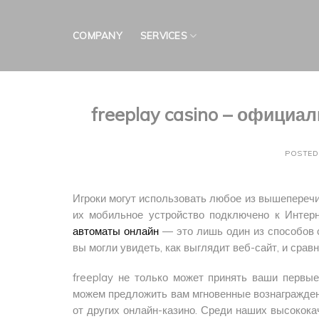
Skip
to
COMPANY
SERVICES
content
freeplay casino – официа
POSTE
Игроки могут использовать любое из вышеперечис
их мобильное устройство подключено к Инте
автоматы онлайн
— это лишь один из способов 
вы могли увидеть, как выглядит веб-сайт, и сравн
freeplay не только может принять ваши первы
можем предложить вам мгновенные вознаграждения
от других онлайн-казино. Среди наших высококач