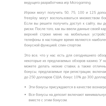
ведущего разработчика игр Microgaming.
Игроки могут получить 50, 75, 100 и 125 доп
freeplay могут воспользоваться множеством б
Если вы решите получить доступ к сайту, вы де
риски. После того, как вы ввели данные своей 
верхней строке меню на мобильных устройст
телефоны в настоящее время являются наиболее
бонусной функцией, спин-спортом.
Это все, что у нас есть для сегодняшнего обзо
некоторые из предлагаемых обзоров казино. У н
можете делать низкие ставки, а также отличн
бонусы, предлагаемые при регистрации, включ
до 250 долларов США, бонус 10% до 300 долла
Эти бонусы присуждаются в качестве вознагра
Все бонусы на депозит включают минимальную
вместе с этим бонусом.