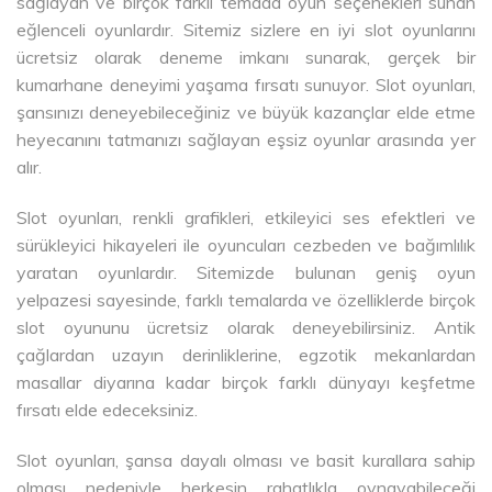
sağlayan ve birçok farklı temada oyun seçenekleri sunan
eğlenceli oyunlardır. Sitemiz sizlere en iyi slot oyunlarını
ücretsiz olarak deneme imkanı sunarak, gerçek bir
kumarhane deneyimi yaşama fırsatı sunuyor. Slot oyunları,
şansınızı deneyebileceğiniz ve büyük kazançlar elde etme
heyecanını tatmanızı sağlayan eşsiz oyunlar arasında yer
alır.
Slot oyunları, renkli grafikleri, etkileyici ses efektleri ve
sürükleyici hikayeleri ile oyuncuları cezbeden ve bağımlılık
yaratan oyunlardır. Sitemizde bulunan geniş oyun
yelpazesi sayesinde, farklı temalarda ve özelliklerde birçok
slot oyununu ücretsiz olarak deneyebilirsiniz. Antik
çağlardan uzayın derinliklerine, egzotik mekanlardan
masallar diyarına kadar birçok farklı dünyayı keşfetme
fırsatı elde edeceksiniz.
Slot oyunları, şansa dayalı olması ve basit kurallara sahip
olması nedeniyle herkesin rahatlıkla oynayabileceği