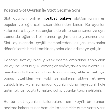
Kazançlı Slot Oyunları İle Vakit Geçirme Şansı
Slot oyunları, online
mostbet türkiye
platformlarının en
popüler ve eğlenceli seçeneklerinden biridir. Bu oyunlar,
kullanıcılara büyük kazançlar elde etme şansı sunar ve aynı
zamanda eğlenceli bir zaman geçirmelerine yardımcı olur.
Slot oyunlarında çeşitli sembollerden oluşan makaralar
döndürülerek, belirli kombinasyonlar elde edilmeye çalışılır.
Kazançlı slot oyunları, yüksek ödeme oranlarına sahip olan
ve oyunculara büyük kazançlar sağlayabilen oyunlardır. Bu
oyunlarda kullanıcılar, daha fazla kazanç elde etmek için
bonus özellikleri ve wild sembollerini aktive etmeye
çalışabilirler. Aynı zamanda, oyunları daha heyecanlı hale
getirmek için çeşitli temalara sahip oyunlar tercih edilebilir.
Bu tür slot oyunları, kullanıcılara hem keyifli bir zaman
geçirme imkanı sunar hem de kazanç elde etme şansı verir.