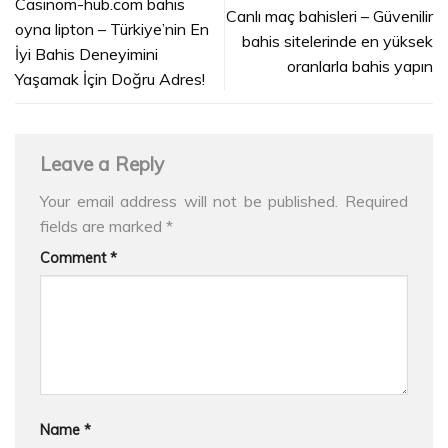
Casinom-hub.com bahis
Canlı maç bahisleri – Güvenilir
oyna lipton – Türkiye’nin En
bahis sitelerinde en yüksek
İyi Bahis Deneyimini
oranlarla bahis yapın
Yaşamak İçin Doğru Adres!
Leave a Reply
Your email address will not be published.
Required
fields are marked
*
Comment
*
Name
*