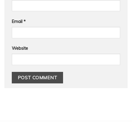
Email
*
Website