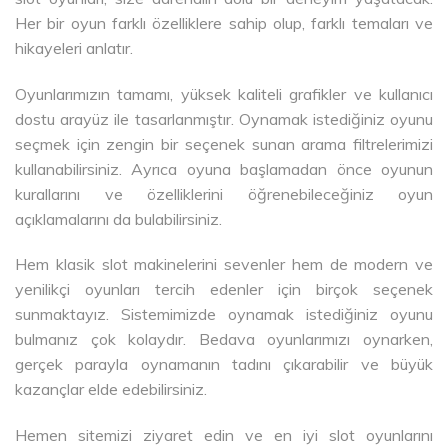
Her bir oyun farklı özelliklere sahip olup, farklı temaları ve
hikayeleri anlatır.
Oyunlarımızın tamamı, yüksek kaliteli grafikler ve kullanıcı
dostu arayüz ile tasarlanmıştır. Oynamak istediğiniz oyunu
seçmek için zengin bir seçenek sunan arama filtrelerimizi
kullanabilirsiniz. Ayrıca oyuna başlamadan önce oyunun
kurallarını ve özelliklerini öğrenebileceğiniz oyun
açıklamalarını da bulabilirsiniz.
Hem klasik slot makinelerini sevenler hem de modern ve
yenilikçi oyunları tercih edenler için birçok seçenek
sunmaktayız. Sistemimizde oynamak istediğiniz oyunu
bulmanız çok kolaydır. Bedava oyunlarımızı oynarken,
gerçek parayla oynamanın tadını çıkarabilir ve büyük
kazançlar elde edebilirsiniz.
Hemen sitemizi ziyaret edin ve en iyi slot oyunlarını