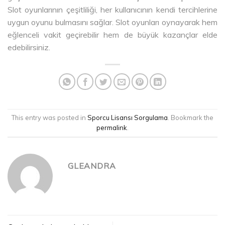
Slot oyunlarının çeşitliliği, her kullanıcının kendi tercihlerine
uygun oyunu bulmasını sağlar. Slot oyunları oynayarak hem
eğlenceli vakit geçirebilir hem de büyük kazançlar elde
edebilirsiniz.
This entry was posted in
Sporcu Lisansı Sorgulama
. Bookmark the
permalink
.
GLEANDRA