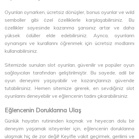
Oyunları oynarken, ücretsiz dönüşler, bonus oyunlar ve wild
semboller gibi özel özelliklerle karşılaşabilirsiniz. Bu
özellikler sayesinde kazanma şansınız artar ve daha
yüksek ödüller elde edebilirsiniz. Ayrıca, oyunların
oynanışını ve kurallarını öğrenmek için ücretsiz modlarını
kullanabilirsiniz.
Sitemizde sunulan slot oyunları, güvenilir ve popüler oyun
sağlayıcıları tarafından geliştirilmiştir. Bu sayede, adil bir
oyun deneyimi yaşayabilir ve kazançlarınızı güvende
tutabilirsiniz. Hemen sitemize girerek, en sevdiğiniz slot
oyunlarını deneyebilir ve eğlencenin tadını çıkarabilirsiniz.
Eğlencenin Doruklarına Ulaş
Günlük hayatın rutininden kaçmak ve heyecan dolu bir
deneyim yaşamak isteyenler için, eğlencenin doruklarına
ulaşmak hiç de zor değil! Keyifle vakit geçirmek, gerilimi ve