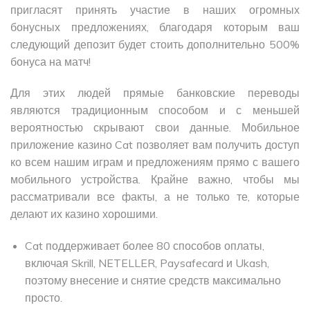
пригласят принять участие в наших огромных
бонусных предложениях, благодаря которым ваш
следующий депозит будет стоить дополнительно 500%
бонуса на матч!
Для этих людей прямые банковские переводы
являются традиционным способом и с меньшей
вероятностью скрывают свои данные. Мобильное
приложение казино Cat позволяет вам получить доступ
ко всем нашим играм и предложениям прямо с вашего
мобильного устройства. Крайне важно, чтобы мы
рассматривали все факты, а не только те, которые
делают их казино хорошими.
Cat поддерживает более 80 способов оплаты,
включая Skrill, NETELLER, Paysafecard и Ukash,
поэтому внесение и снятие средств максимально
просто.