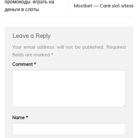
промокоды, играть на
Mostbet — Canlı slot sitesii
деньги в слоты
Leave a Reply
Your email address will not be published.
Required
fields are marked
*
Comment
*
Name
*