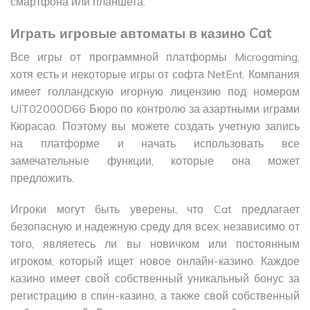
смартфона или планшета.
Играть игровые автоматы в казино Cat
Все игры от программной платформы Microgaming,
хотя есть и некоторые игры от софта NetEnt. Компания
имеет голландскую игорную лицензию под номером
UIT02000D66 Бюро по контролю за азартными играми
Кюрасао. Поэтому вы можете создать учетную запись
на платформе и начать использовать все
замечательные функции, которые она может
предложить.
Игроки могут быть уверены, что Cat предлагает
безопасную и надежную среду для всех, независимо от
того, являетесь ли вы новичком или постоянным
игроком, который ищет новое онлайн-казино. Каждое
казино имеет свой собственный уникальный бонус за
регистрацию в спин-казино, а также свой собственный