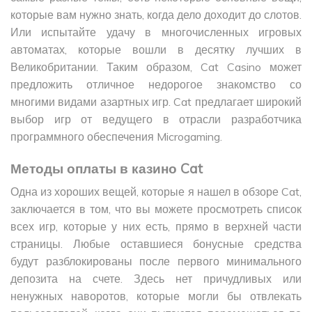
которые вам нужно знать, когда дело доходит до слотов.
Или испытайте удачу в многочисленных игровых
автоматах, которые вошли в десятку лучших в
Великобритании. Таким образом, Cat Casino может
предложить отличное недорогое знакомство со
многими видами азартных игр. Cat предлагает широкий
выбор игр от ведущего в отрасли разработчика
программного обеспечения Microgaming.
Методы оплаты в казино Cat
Одна из хороших вещей, которые я нашел в обзоре Cat,
заключается в том, что вы можете просмотреть список
всех игр, которые у них есть, прямо в верхней части
страницы. Любые оставшиеся бонусные средства
будут разблокированы после первого минимального
депозита на счете. Здесь нет причудливых или
ненужных наворотов, которые могли бы отвлекать