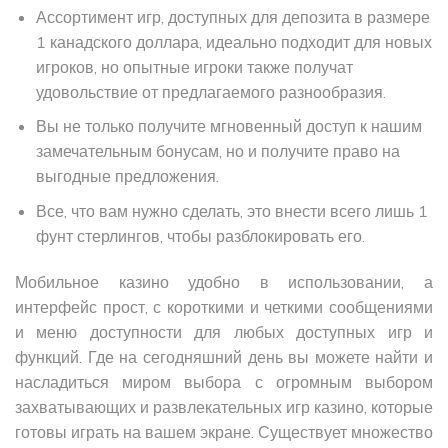
Ассортимент игр, доступных для депозита в размере
1 канадского доллара, идеально подходит для новых
игроков, но опытные игроки также получат
удовольствие от предлагаемого разнообразия.
Вы не только получите мгновенный доступ к нашим
замечательным бонусам, но и получите право на
выгодные предложения.
Все, что вам нужно сделать, это внести всего лишь 1
фунт стерлингов, чтобы разблокировать его.
Мобильное казино удобно в использовании, а
интерфейс прост, с короткими и четкими сообщениями
и меню доступности для любых доступных игр и
функций. Где на сегодняшний день вы можете найти и
насладиться миром выбора с огромным выбором
захватывающих и развлекательных игр казино, которые
готовы играть на вашем экране. Существует множество