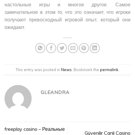
настольные игры и многое другое. Самое
замечательное в этом то, что это означает, что игроки
получают превосходный игровой опыт, который они
ожидают.
This entry was posted in
News
. Bookmark the
permalink
.
GLEANDRA
freeplay casino – Реальные
Güvenilir Canli Casino