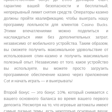
гарантию вашей безопасности и бесплатный,
непрерывный лимит снятия средств. Операторы казино
должны пройти квалификацию, чтобы выиграть нашу
программу лояльности для клиентов Casino Bucks.
Этими впечатлениями можно поделиться и
наслаждаться ими без дополнительных затрат,
независимо от мобильного устройства. Таким образом,
вы сможете получить максимальное удовольствие от
использования спин-казино и получить максимально
полезный опыт. Независимо от того, какое устройство
вы используете, вы можете просто загрузить
программное обеспечение казино через приложение
Cat и начать играть — и выигрывать!
Второй бонус — это бонус 10%, который снимается с
вашего основного баланса во время вашего первого
депозита. Несмотря на то, что игровые автоматы имеют
самые разные темы, есть некоторые основные вещи,