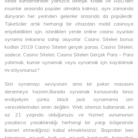
Mobil kumarhaneler yalnızca Birleşik Krallık ve ABD’den
insanlar arasında popüler olmakla kalmaz, aynı zamanda
dünyanın her yerinden gelenler arasında da popülerdir.
Tüketiciler artık herhangi bir cihazdan mobil casinoya
erişebildikleri için, istedikleri yerde online casino oyunları
oynama imkanına sahip oluyorlar. Casino Siteleri bonus
kodları 2019 Casino Siteleri gerçek parası, Casino Siteleri,
sadece. Casino Siteleri, Casino Siteleri Gerçek Para – Para
yatırmak, kumar oynamak veya oynamak için kaydolmak
mı istiyorsunuz?
Slot oynamayı seviyorum ama bir poker masasını
denemeye hazırım.Burada oynamak konusunda biraz
endişeliyim çünkü black jack oynamama izin
vereceklerinden emin değilim. Web sitemizi kullanarak, en
az 21 yaşında olduğunuzu ve hizmet sunumunun
yasalarca yasaklandığı herhangi bir yargı bölgesinde
ikamet etmediğinizi kabul etmektesiniz. Başından beri
tamamen güvenli, hızlı ve güvenli bankacılık hizmetleri