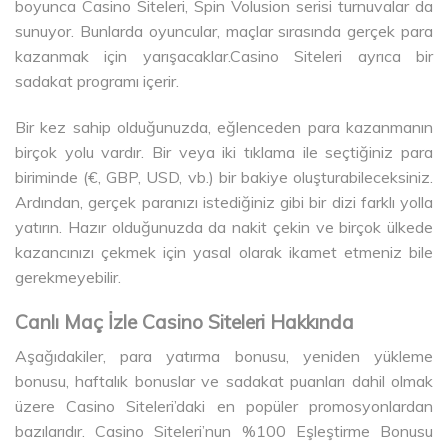
boyunca Casino Siteleri, Spin Volusion serisi turnuvalar da
sunuyor. Bunlarda oyuncular, maçlar sırasında gerçek para
kazanmak için yarışacaklar.Casino Siteleri ayrıca bir
sadakat programı içerir.
Bir kez sahip olduğunuzda, eğlenceden para kazanmanın
birçok yolu vardır. Bir veya iki tıklama ile seçtiğiniz para
biriminde (€, GBP, USD, vb.) bir bakiye oluşturabileceksiniz.
Ardından, gerçek paranızı istediğiniz gibi bir dizi farklı yolla
yatırın. Hazır olduğunuzda da nakit çekin ve birçok ülkede
kazancınızı çekmek için yasal olarak ikamet etmeniz bile
gerekmeyebilir.
Canlı Maç İzle Casino Siteleri Hakkında
Aşağıdakiler, para yatırma bonusu, yeniden yükleme
bonusu, haftalık bonuslar ve sadakat puanları dahil olmak
üzere Casino Siteleri’daki en popüler promosyonlardan
bazılarıdır. Casino Siteleri’nun %100 Eşleştirme Bonusu