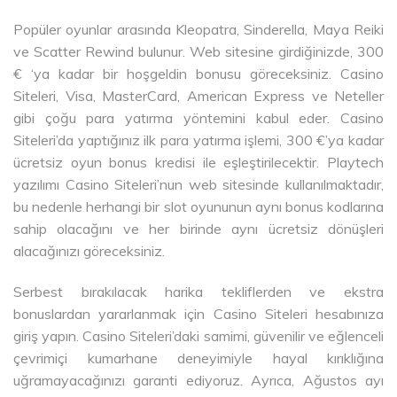
Popüler oyunlar arasında Kleopatra, Sinderella, Maya Reiki
ve Scatter Rewind bulunur. Web sitesine girdiğinizde, 300
€ ‘ya kadar bir hoşgeldin bonusu göreceksiniz. Casino
Siteleri, Visa, MasterCard, American Express ve Neteller
gibi çoğu para yatırma yöntemini kabul eder. Casino
Siteleri’da yaptığınız ilk para yatırma işlemi, 300 €’ya kadar
ücretsiz oyun bonus kredisi ile eşleştirilecektir. Playtech
yazılımı Casino Siteleri’nun web sitesinde kullanılmaktadır,
bu nedenle herhangi bir slot oyununun aynı bonus kodlarına
sahip olacağını ve her birinde aynı ücretsiz dönüşleri
alacağınızı göreceksiniz.
Serbest bırakılacak harika tekliflerden ve ekstra
bonuslardan yararlanmak için Casino Siteleri hesabınıza
giriş yapın. Casino Siteleri’daki samimi, güvenilir ve eğlenceli
çevrimiçi kumarhane deneyimiyle hayal kırıklığına
uğramayacağınızı garanti ediyoruz. Ayrıca, Ağustos ayı