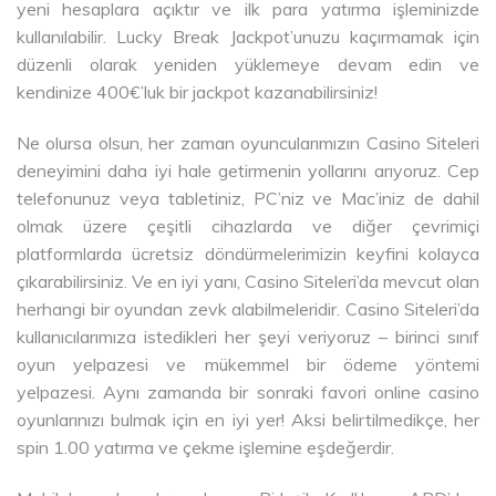
yeni hesaplara açıktır ve ilk para yatırma işleminizde
kullanılabilir. Lucky Break Jackpot’unuzu kaçırmamak için
düzenli olarak yeniden yüklemeye devam edin ve
kendinize 400€’luk bir jackpot kazanabilirsiniz!
Ne olursa olsun, her zaman oyuncularımızın Casino Siteleri
deneyimini daha iyi hale getirmenin yollarını arıyoruz. Cep
telefonunuz veya tabletiniz, PC’niz ve Mac’iniz de dahil
olmak üzere çeşitli cihazlarda ve diğer çevrimiçi
platformlarda ücretsiz döndürmelerimizin keyfini kolayca
çıkarabilirsiniz. Ve en iyi yanı, Casino Siteleri’da mevcut olan
herhangi bir oyundan zevk alabilmeleridir. Casino Siteleri’da
kullanıcılarımıza istedikleri her şeyi veriyoruz – birinci sınıf
oyun yelpazesi ve mükemmel bir ödeme yöntemi
yelpazesi. Aynı zamanda bir sonraki favori online casino
oyunlarınızı bulmak için en iyi yer! Aksi belirtilmedikçe, her
spin 1.00 yatırma ve çekme işlemine eşdeğerdir.