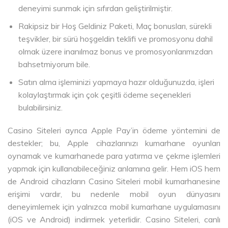
deneyimi sunmak için sıfırdan geliştirilmiştir.
Rakipsiz bir Hoş Geldiniz Paketi, Maç bonusları, sürekli
teşvikler, bir sürü hoşgeldin teklifi ve promosyonu dahil
olmak üzere inanılmaz bonus ve promosyonlarımızdan
bahsetmiyorum bile.
Satın alma işleminizi yapmaya hazır olduğunuzda, işleri
kolaylaştırmak için çok çeşitli ödeme seçenekleri
bulabilirsiniz.
Casino Siteleri ayrıca Apple Pay’in ödeme yöntemini de
destekler; bu, Apple cihazlarınızı kumarhane oyunları
oynamak ve kumarhanede para yatırma ve çekme işlemleri
yapmak için kullanabileceğiniz anlamına gelir. Hem iOS hem
de Android cihazların Casino Siteleri mobil kumarhanesine
erişimi vardır, bu nedenle mobil oyun dünyasını
deneyimlemek için yalnızca mobil kumarhane uygulamasını
(iOS ve Android) indirmek yeterlidir. Casino Siteleri, canlı