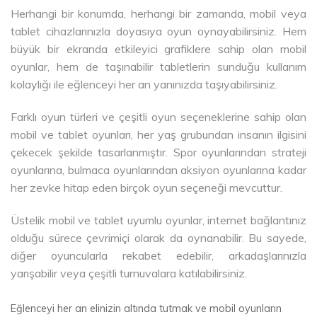
Herhangi bir konumda, herhangi bir zamanda, mobil veya
tablet cihazlarınızla doyasıya oyun oynayabilirsiniz. Hem
büyük bir ekranda etkileyici grafiklere sahip olan mobil
oyunlar, hem de taşınabilir tabletlerin sunduğu kullanım
kolaylığı ile eğlenceyi her an yanınızda taşıyabilirsiniz.
Farklı oyun türleri ve çeşitli oyun seçeneklerine sahip olan
mobil ve tablet oyunları, her yaş grubundan insanın ilgisini
çekecek şekilde tasarlanmıştır. Spor oyunlarından strateji
oyunlarına, bulmaca oyunlarından aksiyon oyunlarına kadar
her zevke hitap eden birçok oyun seçeneği mevcuttur.
Üstelik mobil ve tablet uyumlu oyunlar, internet bağlantınız
olduğu sürece çevrimiçi olarak da oynanabilir. Bu sayede,
diğer oyuncularla rekabet edebilir, arkadaşlarınızla
yarışabilir veya çeşitli turnuvalara katılabilirsiniz.
Eğlenceyi her an elinizin altında tutmak ve mobil oyunların