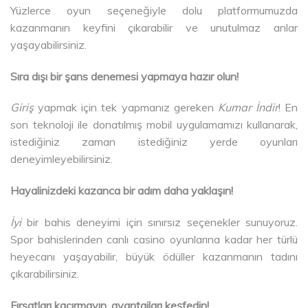
Yüzlerce oyun seçeneğiyle dolu platformumuzda
kazanmanın keyfini çıkarabilir ve unutulmaz anlar
yaşayabilirsiniz.
Sıra dışı bir şans denemesi yapmaya hazır olun!
Giriş
yapmak için tek yapmanız gereken
Kumar İndir
! En
son teknoloji ile donatılmış mobil uygulamamızı kullanarak,
istediğiniz zaman istediğiniz yerde oyunları
deneyimleyebilirsiniz.
Hayalinizdeki kazanca bir adım daha yaklaşın!
İyi
bir bahis deneyimi için sınırsız seçenekler sunuyoruz.
Spor bahislerinden canlı casino oyunlarına kadar her türlü
heyecanı yaşayabilir, büyük ödüller kazanmanın tadını
çıkarabilirsiniz.
Fırsatları kaçırmayın, avantajları keşfedin!