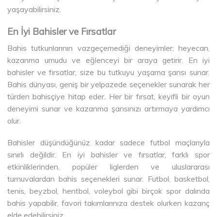
yaşayabilirsiniz.
En İyi Bahisler ve Fırsatlar
Bahis tutkunlarının vazgeçemediği deneyimler; heyecan,
kazanma umudu ve eğlenceyi bir araya getirir. En iyi
bahisler ve fırsatlar, size bu tutkuyu yaşama şansı sunar.
Bahis dünyası, geniş bir yelpazede seçenekler sunarak her
türden bahisçiye hitap eder. Her bir fırsat, keyifli bir oyun
deneyimi sunar ve kazanma şansınızı artırmaya yardımcı
olur.
Bahisler düşündüğünüz kadar sadece futbol maçlarıyla
sınırlı değildir. En iyi bahisler ve fırsatlar, farklı spor
etkinliklerinden, popüler liglerden ve uluslararası
turnuvalardan bahis seçenekleri sunar. Futbol, basketbol,
tenis, beyzbol, hentbol, voleybol gibi birçok spor dalında
bahis yapabilir, favori takımlarınıza destek olurken kazanç
elde edebilirsiniz.