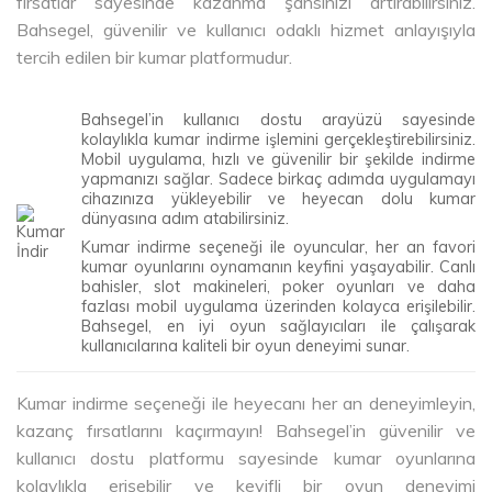
fırsatlar sayesinde kazanma şansınızı artırabilirsiniz.
Bahsegel, güvenilir ve kullanıcı odaklı hizmet anlayışıyla
tercih edilen bir kumar platformudur.
Bahsegel’in kullanıcı dostu arayüzü sayesinde
kolaylıkla kumar indirme işlemini gerçekleştirebilirsiniz.
Mobil uygulama, hızlı ve güvenilir bir şekilde indirme
yapmanızı sağlar. Sadece birkaç adımda uygulamayı
cihazınıza yükleyebilir ve heyecan dolu kumar
dünyasına adım atabilirsiniz.
Kumar indirme seçeneği ile oyuncular, her an favori
kumar oyunlarını oynamanın keyfini yaşayabilir. Canlı
bahisler, slot makineleri, poker oyunları ve daha
fazlası mobil uygulama üzerinden kolayca erişilebilir.
Bahsegel, en iyi oyun sağlayıcıları ile çalışarak
kullanıcılarına kaliteli bir oyun deneyimi sunar.
Kumar indirme seçeneği ile heyecanı her an deneyimleyin,
kazanç fırsatlarını kaçırmayın! Bahsegel’in güvenilir ve
kullanıcı dostu platformu sayesinde kumar oyunlarına
kolaylıkla erişebilir ve keyifli bir oyun deneyimi