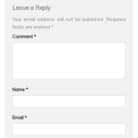
Leave a Reply
Your email address will not be published.
Required
fields are marked
*
Comment
*
Name
*
Email
*