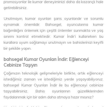
promosyonlar ile kumar deneyiminizi daha da kazançlı hale
getirebilirsiniz.
Unutmayın, kumar oyunları şans oyunlarıdır ve sorumlu
oynamak önemlidir. Bahsegel, oyuncularına kumar
bağımlılığını önlemek için çeşitli önlemler sunmakta ve yaş
sınırını kontrol etmektedir. Kumar İndir’i kullanırken bu
kurallara uyum sağlamayı unutmayın ve bahislerinizi keyifli
bir şekilde yapın.
bahsegel Kumar Oyunları İndir: Eğlenceyi
Cebinize Taşıyın
Çağımızın teknolojik gelişmeleriyle birlikte, artık eğlenceyi
istediğimiz zaman ve istediğimiz yerde yaşayabiliyoruz.
bahsegel Kumar Oyunları İndir ile bu eğlenceyi cebinize
taşıyabilirsiniz. Bahis oyunlarının güzelliklerinden
faydalanmak için bir adım daha atmaya hazır mısınız?