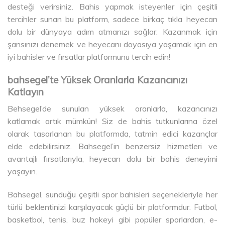
desteği verirsiniz. Bahis yapmak isteyenler için çeşitli
tercihler sunan bu platform, sadece birkaç tıkla heyecan
dolu bir dünyaya adım atmanızı sağlar. Kazanmak için
şansınızı denemek ve heyecanı doyasıya yaşamak için en
iyi bahisler ve fırsatlar platformunu tercih edin!
bahsegel’te Yüksek Oranlarla Kazancınızı
Katlayın
Behsegel’de sunulan yüksek oranlarla, kazancınızı
katlamak artık mümkün! Siz de bahis tutkunlarına özel
olarak tasarlanan bu platformda, tatmin edici kazançlar
elde edebilirsiniz. Bahsegel’in benzersiz hizmetleri ve
avantajlı fırsatlarıyla, heyecan dolu bir bahis deneyimi
yaşayın.
Bahsegel, sunduğu çeşitli spor bahisleri seçenekleriyle her
türlü beklentinizi karşılayacak güçlü bir platformdur. Futbol,
basketbol, tenis, buz hokeyi gibi popüler sporlardan, e-