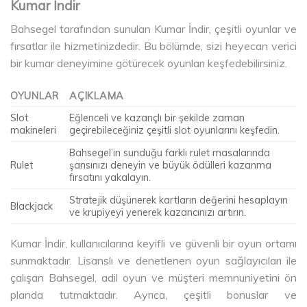
Kumar İndir
Bahsegel tarafından sunulan Kumar İndir, çeşitli oyunlar ve
fırsatlar ile hizmetinizdedir. Bu bölümde, sizi heyecan verici
bir kumar deneyimine götürecek oyunları keşfedebilirsiniz.
OYUNLAR
AÇIKLAMA
Slot
Eğlenceli ve kazançlı bir şekilde zaman
makineleri
geçirebileceğiniz çeşitli slot oyunlarını keşfedin.
Bahsegel’in sunduğu farklı rulet masalarında
Rulet
şansınızı deneyin ve büyük ödülleri kazanma
fırsatını yakalayın.
Stratejik düşünerek kartların değerini hesaplayın
Blackjack
ve krupiyeyi yenerek kazancınızı artırın.
Kumar İndir, kullanıcılarına keyifli ve güvenli bir oyun ortamı
sunmaktadır. Lisanslı ve denetlenen oyun sağlayıcıları ile
çalışan Bahsegel, adil oyun ve müşteri memnuniyetini ön
planda tutmaktadır. Ayrıca, çeşitli bonuslar ve