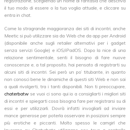
registrazione, scegliendo un nome di fantasia che descriva
il tuo modo di essere o la tua voglia attuale, e cliccare su
entra in chat.
Come la stragrande maggioranza dei siti di incontri, anche
Meetic si può utilizzare sia da Web che da app per Android
(disponibile anche sugli retailer alternativi per i gadget
senza servizi Google) e iOS/iPadOS. Dopo la nice di una
relazione sentimentale, senti il bisogno di fare nuove
conoscenze e, a tal proposito, hai pensato di registrarti su
alcuni siti di incontri. Sei però un po’ titubante, in quanto
non conosci bene le dinamiche di questi siti Web e non sai
a quali rivolgerti, tra i tanti disponibili. Non ti preoccupare,
chaterbatw
se vuoi ci sono qui io a consigliarti i migliori siti
di incontri e spiegarti cosa bisogna fare per registrarsi su di
essi e per utilizzarli. Dovrà infatti invogliarli ad inviare
mance generose per poterla osservare in posizioni sempre
più erotiche e piccanti. Molto spesso le camgirl che
lavorano su Chaturbate utilizzano sex toys a controllo